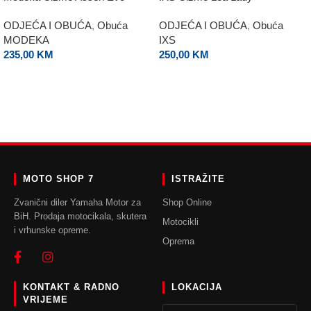
ODJEĆA I OBUĆA
,
Obuća
ODJEĆA I OBUĆA
,
Obuća
MODEKA
IXS
235,00
KM
250,00
KM
ODABERI OPCIJE
ODABERI OPCIJE
MOTO SHOP 7
ISTRAŽITE
Zvanični diler Yamaha Motor za
Shop Online
BiH. Prodaja motocikala, skutera
Motocikli
i vrhunske opreme.
Oprema
KONTAKT & RADNO
LOKACIJA
VRIJEME