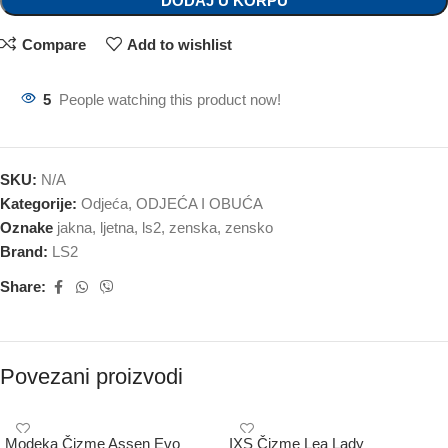
DODAJ U KORPU
Compare
Add to wishlist
5
People watching this product now!
SKU:
N/A
Kategorije:
Odjeća
,
ODJEĆA I OBUĆA
Oznake
jakna
,
ljetna
,
ls2
,
zenska
,
zensko
Brand:
LS2
Share:
Povezani proizvodi
Modeka Čizme Assen Evo
IXS Čizme Lea Lady