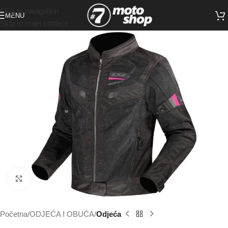
Skip to navigation
MENU
Skip to main content
Click to enlarge
Početna
ODJEĆA I OBUĆA
Odjeća