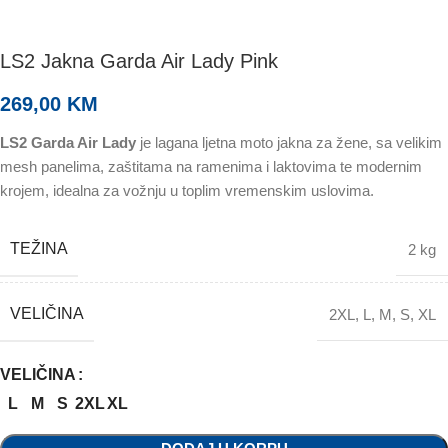
LS2 Jakna Garda Air Lady Pink
269,00
KM
LS2 Garda Air Lady
je lagana ljetna moto jakna za žene, sa velikim
mesh panelima, zaštitama na ramenima i laktovima te modernim
krojem, idealna za vožnju u toplim vremenskim uslovima.
TEŽINA
2 kg
VELIČINA
2XL
,
L
,
M
,
S
,
XL
VELIČINA
L
M
S
2XL
XL