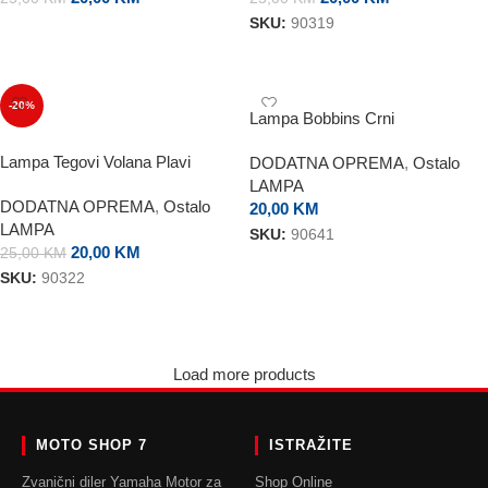
SKU:
90319
DODAJ U KORPU
DODAJ U KORPU
-20%
Lampa Bobbins Crni
Lampa Tegovi Volana Plavi
DODATNA OPREMA
,
Ostalo
LAMPA
DODATNA OPREMA
,
Ostalo
20,00
KM
LAMPA
SKU:
90641
20,00
KM
25,00
KM
ODABERI OPCIJE
SKU:
90322
DODAJ U KORPU
Load more products
MOTO SHOP 7
ISTRAŽITE
Zvanični diler Yamaha Motor za
Shop Online