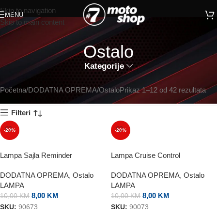
Skip to navigation
MENU
Skip to main content
Ostalo
Kategorije
Početna
DODATNA OPREMA
Ostalo
Prikaz 1–12 od 42 rezultata
Filteri
-20%
-20%
Lampa Sajla Reminder
Lampa Cruise Control
DODATNA OPREMA
,
Ostalo
DODATNA OPREMA
,
Ostalo
LAMPA
LAMPA
8,00
KM
8,00
KM
10,00
KM
10,00
KM
SKU:
90673
SKU:
90073