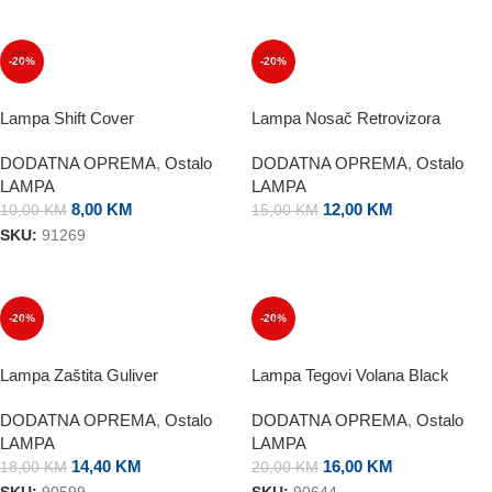
DODAJ U KORPU
DODAJ U KORPU
-20%
-20%
Lampa Shift Cover
Lampa Nosač Retrovizora
DODATNA OPREMA
,
Ostalo
DODATNA OPREMA
,
Ostalo
LAMPA
LAMPA
8,00
KM
12,00
KM
10,00
KM
15,00
KM
SKU:
91269
DODAJ U KORPU
DODAJ U KORPU
-20%
-20%
Lampa Zaštita Guliver
Lampa Tegovi Volana Black
DODATNA OPREMA
,
Ostalo
DODATNA OPREMA
,
Ostalo
LAMPA
LAMPA
14,40
KM
16,00
KM
18,00
KM
20,00
KM