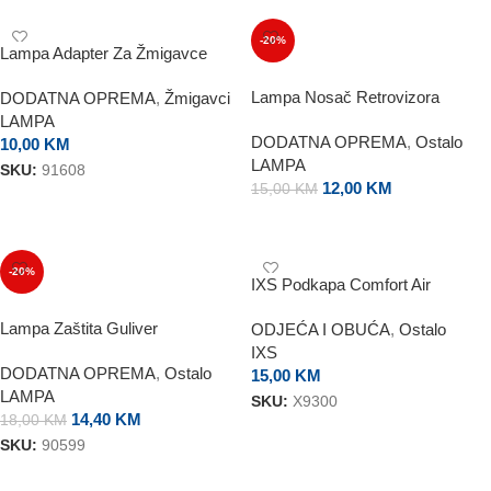
-20%
Lampa Adapter Za Žmigavce
Kawasaki
Lampa Nosač Retrovizora
DODATNA OPREMA
,
Žmigavci
LAMPA
DODATNA OPREMA
,
Ostalo
10,00
KM
LAMPA
SKU:
91608
12,00
KM
15,00
KM
DODAJ U KORPU
DODAJ U KORPU
-20%
IXS Podkapa Comfort Air
Lampa Zaštita Guliver
ODJEĆA I OBUĆA
,
Ostalo
IXS
DODATNA OPREMA
,
Ostalo
15,00
KM
LAMPA
SKU:
X9300
14,40
KM
18,00
KM
DODAJ U KORPU
SKU:
90599
DODAJ U KORPU