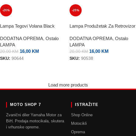
-20%
-20%
Lampa Tegovi Volana Black
Lampa Produžetak Za Retrovizor
DODATNA OPREMA
,
Ostalo
DODATNA OPREMA
,
Ostalo
LAMPA
LAMPA
16,00
KM
16,00
KM
20,00
KM
20,00
KM
SKU:
90644
SKU:
90538
DODAJ U KORPU
DODAJ U KORPU
Load more products
MOTO SHOP 7
ISTRAŽITE
Zvanični diler Yamaha Motor za
Shop Online
BiH. Prodaja motocikala, skutera
Motocikli
i vrhunske opreme.
Oprema