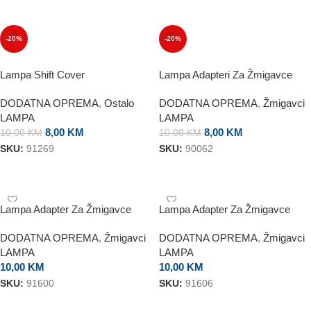
DODAJ U KORPU
DODAJ U KORPU
-20%
-20%
Lampa Shift Cover
Lampa Adapteri Za Žmigavce
DODATNA OPREMA
,
Ostalo
DODATNA OPREMA
,
Žmigavci
LAMPA
LAMPA
8,00
KM
8,00
KM
10,00
KM
10,00
KM
SKU:
91269
SKU:
90062
DODAJ U KORPU
DODAJ U KORPU
Lampa Adapter Za Žmigavce
Lampa Adapter Za Žmigavce
Honda
BMW
DODATNA OPREMA
,
Žmigavci
DODATNA OPREMA
,
Žmigavci
LAMPA
LAMPA
10,00
KM
10,00
KM
SKU:
91600
SKU:
91606
DODAJ U KORPU
DODAJ U KORPU