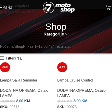
Skip to navigation
MENU
Skip to main content
Shop
Kategorije
Početna
Shop
Prikaz 1–12 od 424 rezultata
Filteri
-20%
-20%
Lampa Sajla Reminder
Lampa Cruise Control
DODATNA OPREMA
,
Ostalo
DODATNA OPREMA
,
Ostalo
LAMPA
LAMPA
8,00
KM
8,00
KM
10,00
KM
10,00
KM
SKU:
90673
SKU:
90073