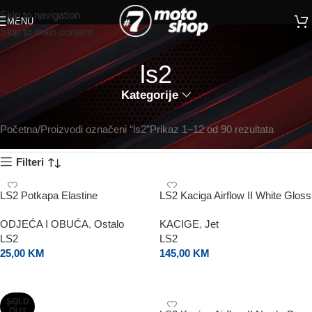
Skip to navigation
MENU
Skip to main content
ls2
Kategorije
Početna
Proizvodi označeni “ls2”
Prikaz 1–12 od 90 rezultata
Filteri
LS2 Potkapa Elastine
LS2 Kaciga Airflow II White Gloss
ODJEĆA I OBUĆA
,
Ostalo
KACIGE
,
Jet
LS2
LS2
25,00
KM
145,00
KM
DODAJ U KORPU
ODABERI OPCIJE
SOLD
OUT