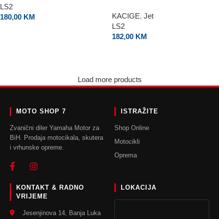
White
LS2
KACIGE
,
Jet
180,00
KM
LS2
ODABERI OPCIJE
182,00
KM
ODABERI OPCIJE
Load more products
MOTO SHOP 7
ISTRAŽITE
Zvanični diler Yamaha Motor za
Shop Online
BiH. Prodaja motocikala, skutera
Motocikli
i vrhunske opreme.
Oprema
KONTAKT & RADNO
LOKACIJA
VRIJEME
Jesenjinova 14, Banja Luka