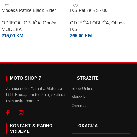
Modeka Patike Black Rider
IXS Patike RS 400
ODJEĆA I OBUĆA
,
Obuća
ODJEĆA I OBUĆA
,
Obuća
MODEKA
IXS
215,00
KM
265,00
KM
ODABERI OPCIJE
ODABERI OPCIJE
MOTO SHOP 7
ISTRAŽITE
Zvanični diler Yamaha Motor za
Shop Online
BiH. Prodaja motocikala, skutera
Motocikli
i vrhunske opreme.
Oprema
KONTAKT & RADNO
LOKACIJA
VRIJEME