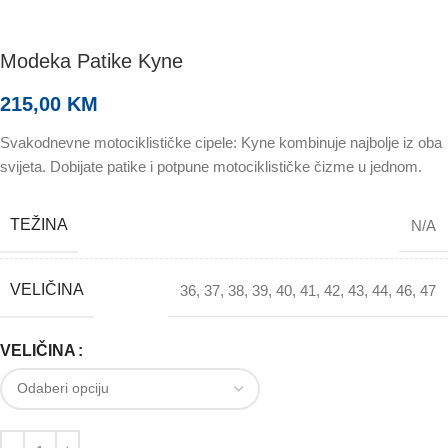
Modeka Patike Kyne
215,00
KM
Svakodnevne motociklističke cipele: Kyne kombinuje najbolje iz oba
svijeta. Dobijate patike i potpune motociklističke čizme u jednom.
TEŽINA
N/A
VELIČINA
36
,
37
,
38
,
39
,
40
,
41
,
42
,
43
,
44
,
46
,
47
VELIČINA