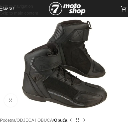
Skip to navigation
MENU
Skip to main content
Click to enlarge
Početna
ODJEĆA I OBUĆA
Obuća