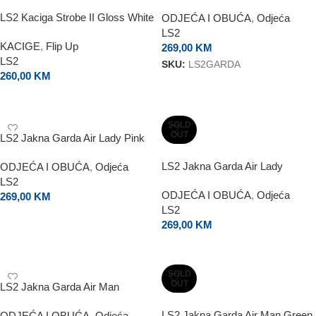
LS2 Kaciga Strobe II Gloss White
ODJEĆA I OBUĆA
,
Odjeća
LS2
KACIGE
,
Flip Up
269,00
KM
LS2
SKU:
LS2GARDA
260,00
KM
ODABERI OPCIJE
ODABERI OPCIJE
SOLD
OUT
LS2 Jakna Garda Air Lady Pink
LS2 Jakna Garda Air Lady
ODJEĆA I OBUĆA
,
Odjeća
Orange
LS2
ODJEĆA I OBUĆA
,
Odjeća
269,00
KM
LS2
ODABERI OPCIJE
269,00
KM
ODABERI OPCIJE
SOLD
OUT
LS2 Jakna Garda Air Man
Orange
LS2 Jakna Garda Air Man Green
ODJEĆA I OBUĆA
,
Odjeća