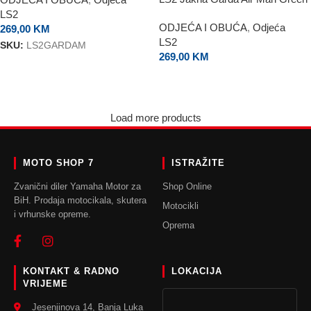
LS2
ODJEĆA I OBUĆA
,
Odjeća
269,00
KM
LS2
SKU:
LS2GARDAM
269,00
KM
ODABERI OPCIJE
ODABERI OPCIJE
Load more products
MOTO SHOP 7
ISTRAŽITE
Zvanični diler Yamaha Motor za
Shop Online
BiH. Prodaja motocikala, skutera
Motocikli
i vrhunske opreme.
Oprema
KONTAKT & RADNO
LOKACIJA
VRIJEME
Jesenjinova 14, Banja Luka