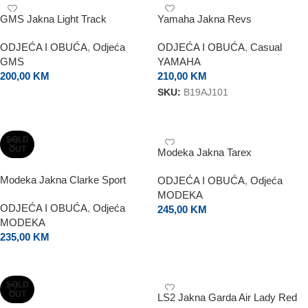
GMS Jakna Light Track
Yamaha Jakna Revs
ODJEĆA I OBUĆA
,
Odjeća
ODJEĆA I OBUĆA
,
Casual
GMS
YAMAHA
200,00
KM
210,00
KM
SKU:
B19AJ101
ODABERI OPCIJE
ODABERI OPCIJE
SOLD
OUT
Modeka Jakna Tarex
Modeka Jakna Clarke Sport
ODJEĆA I OBUĆA
,
Odjeća
MODEKA
ODJEĆA I OBUĆA
,
Odjeća
245,00
KM
MODEKA
ODABERI OPCIJE
235,00
KM
ODABERI OPCIJE
SOLD
OUT
LS2 Jakna Garda Air Lady Red