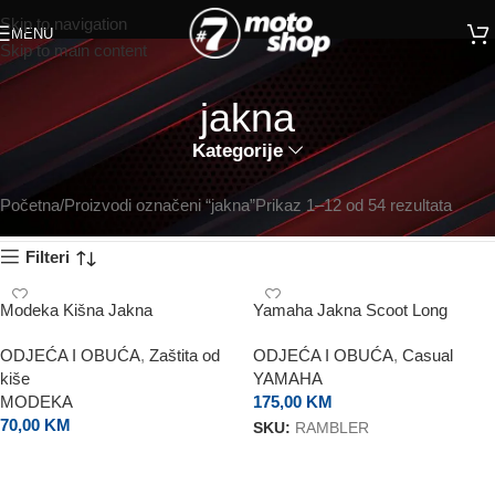
Skip to navigation
MENU
Skip to main content
jakna
Kategorije
Početna
Proizvodi označeni “jakna”
Prikaz 1–12 od 54 rezultata
Filteri
Modeka Kišna Jakna
Yamaha Jakna Scoot Long
ODJEĆA I OBUĆA
,
Zaštita od
ODJEĆA I OBUĆA
,
Casual
kiše
YAMAHA
MODEKA
175,00
KM
70,00
KM
SKU:
RAMBLER
ODABERI OPCIJE
ODABERI OPCIJE