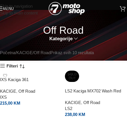
Skip to navigation
MENU
Skip to main content
Off Road
Kategorije
Početna
KACIGE
Off Road
Prikaz svih 10 rezultata
Filteri
SOLD
OUT
IXS Kaciga 361
LS2 Kaciga MX702 Wash Red
KACIGE
,
Off Road
IXS
KACIGE
,
Off Road
215,00
KM
LS2
ODABERI OPCIJE
238,00
KM
ODABERI OPCIJE