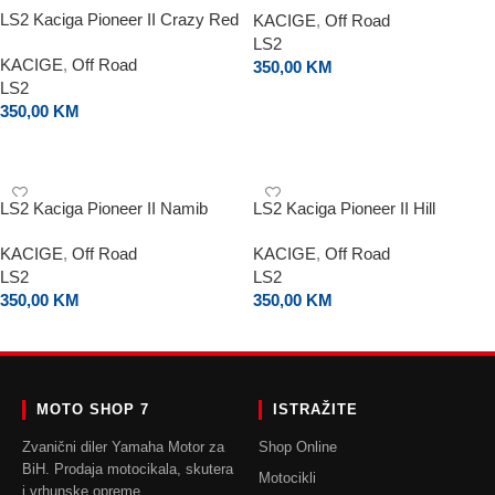
LS2 Kaciga Pioneer II Crazy Red
KACIGE
,
Off Road
LS2
KACIGE
,
Off Road
350,00
KM
LS2
ODABERI OPCIJE
350,00
KM
ODABERI OPCIJE
LS2 Kaciga Pioneer II Namib
LS2 Kaciga Pioneer II Hill
Green Mat
KACIGE
,
Off Road
KACIGE
,
Off Road
LS2
LS2
350,00
KM
350,00
KM
ODABERI OPCIJE
ODABERI OPCIJE
MOTO SHOP 7
ISTRAŽITE
Zvanični diler Yamaha Motor za
Shop Online
BiH. Prodaja motocikala, skutera
Motocikli
i vrhunske opreme.