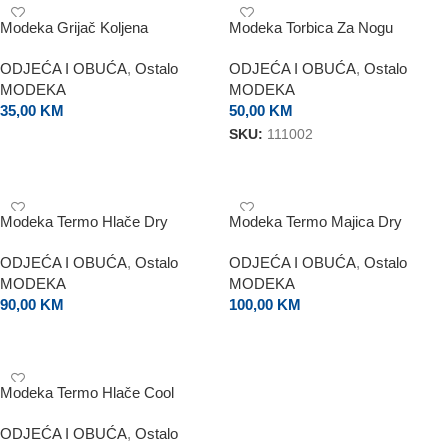
Modeka Grijač Koljena
Modeka Torbica Za Nogu
ODJEĆA I OBUĆA
,
Ostalo
ODJEĆA I OBUĆA
,
Ostalo
MODEKA
MODEKA
35,00
KM
50,00
KM
SKU:
111002
ODABERI OPCIJE
DODAJ U KORPU
Modeka Termo Hlače Dry
Modeka Termo Majica Dry
ODJEĆA I OBUĆA
,
Ostalo
ODJEĆA I OBUĆA
,
Ostalo
MODEKA
MODEKA
90,00
KM
100,00
KM
ODABERI OPCIJE
ODABERI OPCIJE
Modeka Termo Hlače Cool
ODJEĆA I OBUĆA
,
Ostalo