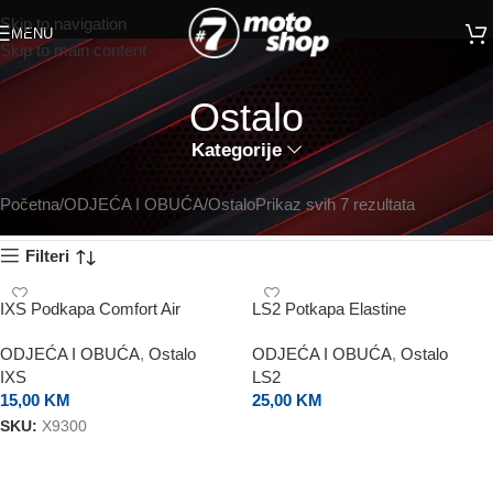
Skip to navigation
MENU
Skip to main content
Ostalo
Kategorije
Početna
ODJEĆA I OBUĆA
Ostalo
Prikaz svih 7 rezultata
Filteri
IXS Podkapa Comfort Air
LS2 Potkapa Elastine
ODJEĆA I OBUĆA
,
Ostalo
ODJEĆA I OBUĆA
,
Ostalo
IXS
LS2
15,00
KM
25,00
KM
SKU:
X9300
DODAJ U KORPU
DODAJ U KORPU