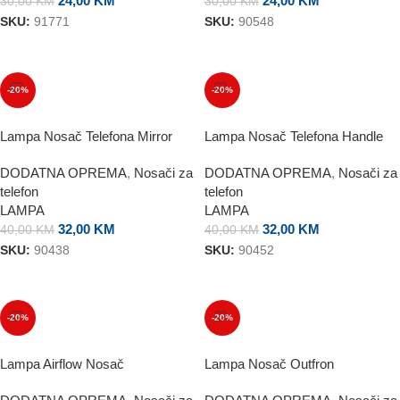
24,00
KM
24,00
KM
30,00
KM
30,00
KM
SKU:
91771
SKU:
90548
DODAJ U KORPU
DODAJ U KORPU
-20%
-20%
Lampa Nosač Telefona Mirror
Lampa Nosač Telefona Handle
DODATNA OPREMA
,
Nosači za
DODATNA OPREMA
,
Nosači za
telefon
telefon
LAMPA
LAMPA
32,00
KM
32,00
KM
40,00
KM
40,00
KM
SKU:
90438
SKU:
90452
DODAJ U KORPU
DODAJ U KORPU
-20%
-20%
Lampa Airflow Nosač
Lampa Nosač Outfron