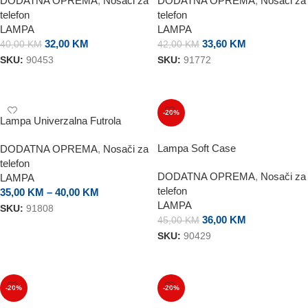
DODATNA OPREMA
,
Nosači za
DODATNA OPREMA
,
Nosači za
telefon
telefon
LAMPA
LAMPA
32,00
KM
33,60
KM
40,00
KM
42,00
KM
SKU:
90453
SKU:
91772
DODAJ U KORPU
DODAJ U KORPU
-20%
Lampa Univerzalna Futrola
Lampa Soft Case
DODATNA OPREMA
,
Nosači za
telefon
DODATNA OPREMA
,
Nosači za
LAMPA
telefon
35,00
KM
–
40,00
KM
LAMPA
SKU:
91808
36,00
KM
45,00
KM
ODABERI OPCIJE
SKU:
90429
DODAJ U KORPU
-20%
-20%