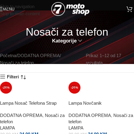
Skip to navigation
MENU
Skip to main content
Nosači za telefon
Kategorije
Početna
DODATNA OPREMA
Prikaz 1–12 od 17
Nosači za telefon
rezultata
Filteri
-20%
-20%
Lampa Nosač Telefona Strap
Lampa Novčanik
DODATNA OPREMA
,
Nosači za
DODATNA OPREMA
,
Nosači za
telefon
telefon
LAMPA
LAMPA