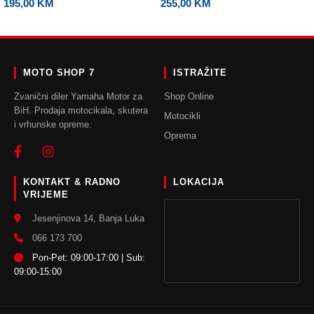
195,00
KM
255,00
KM
ODABERI OPCIJE
ODABERI OPCIJE
MOTO SHOP 7
ISTRAŽITE
Zvanični diler Yamaha Motor za
Shop Online
BiH. Prodaja motocikala, skutera
Motocikli
i vrhunske opreme.
Oprema
KONTAKT & RADNO
LOKACIJA
VRIJEME
Jesenjinova 14, Banja Luka
066 173 700
Pon-Pet: 09:00-17:00 | Sub:
09:00-15:00