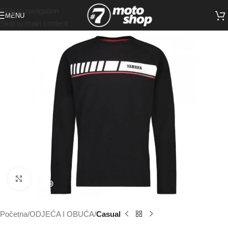
Skip to navigation
MENU
Skip to main content
Click to enlarge
Početna
ODJEĆA I OBUĆA
Casual