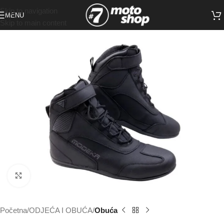
Skip to navigation
MENU
Skip to main content
Click to enlarge
Početna
ODJEĆA I OBUĆA
Obuća