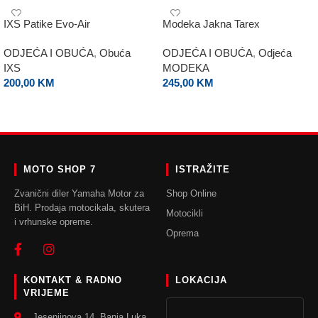
IXS Patike Evo-Air
Modeka Jakna Tarex
ODJEĆA I OBUĆA
,
Obuća
ODJEĆA I OBUĆA
,
Odjeća
IXS
MODEKA
200,00
KM
245,00
KM
ODABERI OPCIJE
ODABERI OPCIJE
MOTO SHOP 7
ISTRAŽITE
Zvanični diler Yamaha Motor za
Shop Online
BiH. Prodaja motocikala, skutera
Motocikli
i vrhunske opreme.
Oprema
KONTAKT & RADNO
LOKACIJA
VRIJEME
Jesenjinova 14, Banja Luka