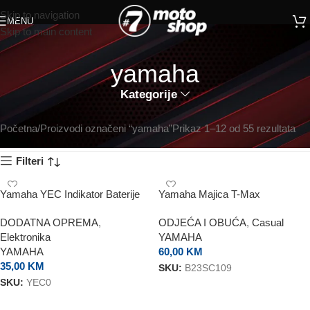
Skip to navigation
MENU
Skip to main content
yamaha
Kategorije
Početna
Proizvodi označeni “yamaha”
Prikaz 1–12 od 55 rezultata
Filteri
Yamaha YEC Indikator Baterije
Yamaha Majica T-Max
DODATNA OPREMA
,
ODJEĆA I OBUĆA
,
Casual
Elektronika
YAMAHA
YAMAHA
60,00
KM
35,00
KM
SKU:
B23SC109
SKU:
YEC0
ODABERI OPCIJE
DODAJ U KORPU