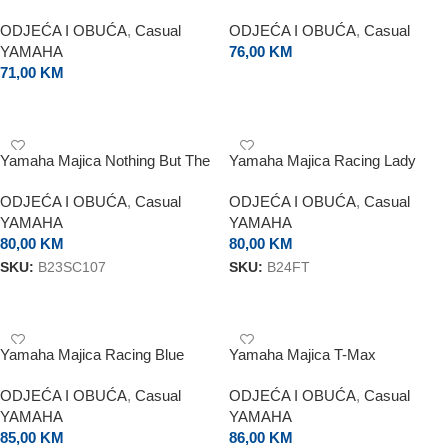
ODJEĆA I OBUĆA
,
Casual
ODJEĆA I OBUĆA
,
Casual
YAMAHA
76,00
KM
71,00
KM
ODABERI OPCIJE
ODABERI OPCIJE
Yamaha Majica Nothing But The
Yamaha Majica Racing Lady
Max
ODJEĆA I OBUĆA
,
Casual
ODJEĆA I OBUĆA
,
Casual
YAMAHA
YAMAHA
80,00
KM
80,00
KM
SKU:
B23SC107
SKU:
B24FT
ODABERI OPCIJE
ODABERI OPCIJE
Yamaha Majica Racing Blue
Yamaha Majica T-Max
Anniversary
ODJEĆA I OBUĆA
,
Casual
ODJEĆA I OBUĆA
,
Casual
YAMAHA
YAMAHA
85,00
KM
86,00
KM