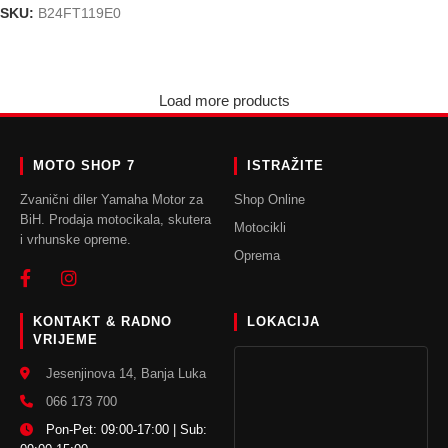
SKU:
B24FT119E0
ODABERI OPCIJE
ODABERI OPCIJE
Load more products
MOTO SHOP 7
ISTRAŽITE
Zvanični diler Yamaha Motor za
Shop Online
BiH. Prodaja motocikala, skutera
Motocikli
i vrhunske opreme.
Oprema
KONTAKT & RADNO
LOKACIJA
VRIJEME
Jesenjinova 14, Banja Luka
066 173 700
Pon-Pet: 09:00-17:00 | Sub: