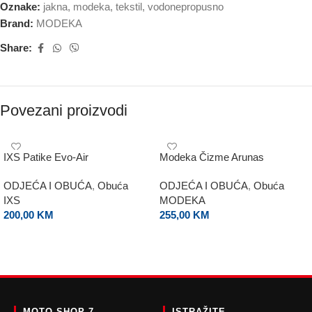
Oznake:
jakna
,
modeka
,
tekstil
,
vodonepropusno
Brand:
MODEKA
Share:
Povezani proizvodi
IXS Patike Evo-Air
Modeka Čizme Arunas
ODJEĆA I OBUĆA
,
Obuća
ODJEĆA I OBUĆA
,
Obuća
IXS
MODEKA
200,00
KM
255,00
KM
ODABERI OPCIJE
ODABERI OPCIJE
MOTO SHOP 7
ISTRAŽITE