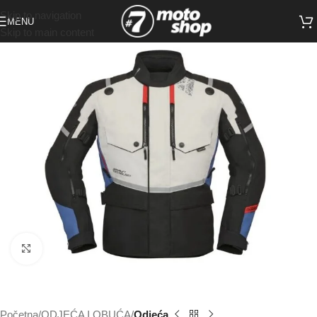
Skip to navigation
MENU
Skip to main content
Click to enlarge
Početna
ODJEĆA I OBUĆA
Odjeća