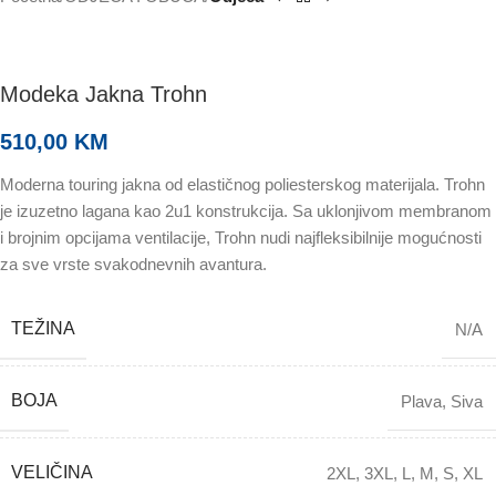
Modeka Jakna Trohn
510,00
KM
Moderna touring jakna od elastičnog poliesterskog materijala. Trohn
je izuzetno lagana kao 2u1 konstrukcija. Sa uklonjivom membranom
i brojnim opcijama ventilacije, Trohn nudi najfleksibilnije mogućnosti
za sve vrste svakodnevnih avantura.
TEŽINA
N/A
BOJA
Plava
,
Siva
VELIČINA
2XL
,
3XL
,
L
,
M
,
S
,
XL