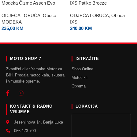
Modeka Čizme Assen Evo
IXS Patike Breeze
ODJEĆA I OBUĆA
,
Obuća
ODJEĆA I OBUĆA
,
Obuća
MODEKA
IXS
235,00
KM
240,00
KM
ODABERI OPCIJE
ODABERI OPCIJE
MOTO SHOP 7
ISTRAŽITE
Zvanični diler Yamaha Motor za
Shop Online
BiH. Prodaja motocikala, skutera
Motocikli
i vrhunske opreme.
Oprema
KONTAKT & RADNO
LOKACIJA
VRIJEME
Jesenjinova 14, Banja Luka
066 173 700