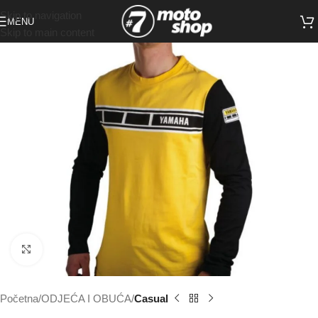
Skip to navigation
MENU
Skip to main content
Click to enlarge
Početna
ODJEĆA I OBUĆA
Casual