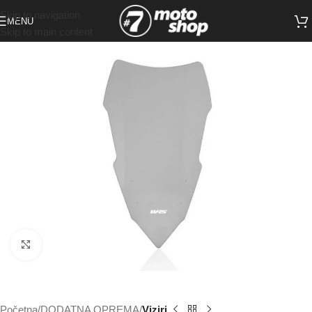
Skip to navigation
MENU
Skip to main content
Click to enlarge
Početna
DODATNA OPREMA
Viziri