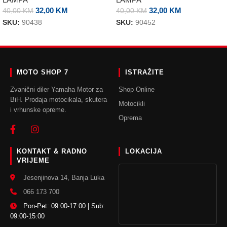
32,00
KM
32,00
KM
40,00
KM
40,00
KM
SKU:
90438
SKU:
90452
DODAJ U KORPU
DODAJ U KORPU
MOTO SHOP 7
ISTRAŽITE
Zvanični diler Yamaha Motor za
Shop Online
BiH. Prodaja motocikala, skutera
Motocikli
i vrhunske opreme.
Oprema
KONTAKT & RADNO
LOKACIJA
VRIJEME
Jesenjinova 14, Banja Luka
066 173 700
Pon-Pet: 09:00-17:00 | Sub:
09:00-15:00