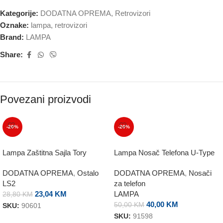
Kategorije:
DODATNA OPREMA
,
Retrovizori
Oznake:
lampa
,
retrovizori
Brand:
LAMPA
Share:
Povezani proizvodi
-20%
-20%
Lampa Zaštitna Sajla Tory
Lampa Nosač Telefona U-Type
DODATNA OPREMA
,
Ostalo
DODATNA OPREMA
,
Nosači
LS2
za telefon
23,04
KM
LAMPA
28,80
KM
40,00
KM
50,00
KM
SKU:
90601
SKU:
91598
DODAJ U KORPU