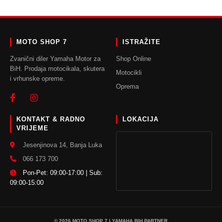
DODAJ U KORPU
MOTO SHOP 7
ISTRAŽITE
Zvanični diler Yamaha Motor za
Shop Online
BiH. Prodaja motocikala, skutera
Motocikli
i vrhunske opreme.
Oprema
KONTAKT & RADNO
LOKACIJA
VRIJEME
Jesenjinova 14, Banja Luka
066 173 700
Pon-Pet: 09:00-17:00 | Sub:
09:00-15:00
© 2026 MOTO SHOP 7 | YAMAHA BIH PARTNER