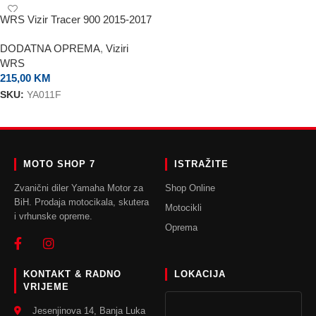
WRS Vizir Tracer 900 2015-2017
Touring Smoked
DODATNA OPREMA
,
Viziri
WRS
215,00
KM
SKU:
YA011F
DODAJ U KORPU
MOTO SHOP 7
ISTRAŽITE
Zvanični diler Yamaha Motor za
Shop Online
BiH. Prodaja motocikala, skutera
Motocikli
i vrhunske opreme.
Oprema
KONTAKT & RADNO
LOKACIJA
VRIJEME
Jesenjinova 14, Banja Luka