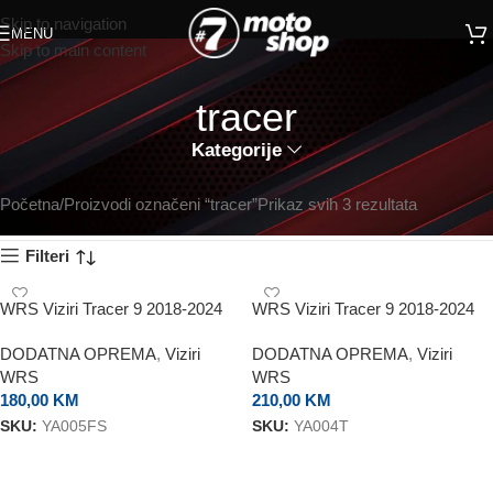
Skip to navigation
MENU
Skip to main content
tracer
Kategorije
Početna
Proizvodi označeni “tracer”
Prikaz svih 3 rezultata
Filteri
WRS Viziri Tracer 9 2018-2024
WRS Viziri Tracer 9 2018-2024
Sport Smoked
Touring Transparent
DODATNA OPREMA
,
Viziri
DODATNA OPREMA
,
Viziri
WRS
WRS
180,00
KM
210,00
KM
SKU:
YA005FS
SKU:
YA004T
DODAJ U KORPU
DODAJ U KORPU