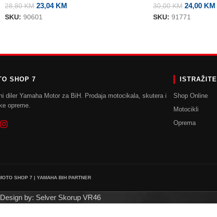
23,04
KM
24,00
KM
28,80
KM
30,00
KM
SKU:
90601
SKU:
91771
O SHOP 7
ISTRAŽIT
ni diler Yamaha Motor za BiH. Prodaja motocikala, skutera i
Shop Online
ke opreme.
Motocikli
Oprema
 MOTO SHOP 7 | YAMAHA BIH PARTNER
Design by: Selver Skorup VR46