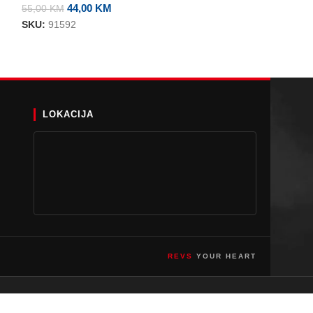
44,00
KM
60,00
55,00
KM
75,00
KM
SKU:
91592
SKU:
90561
LOKACIJA
REVS
YOUR HEART