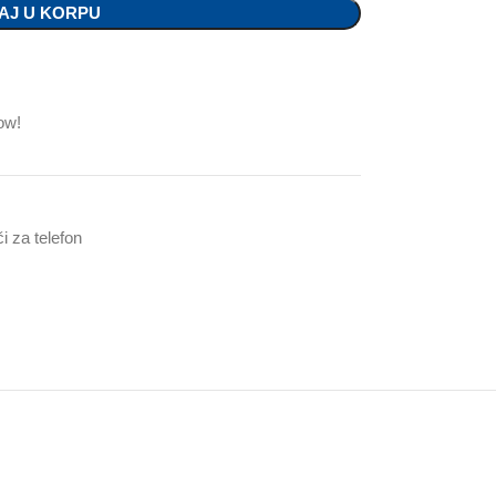
AJ U KORPU
ow!
i za telefon