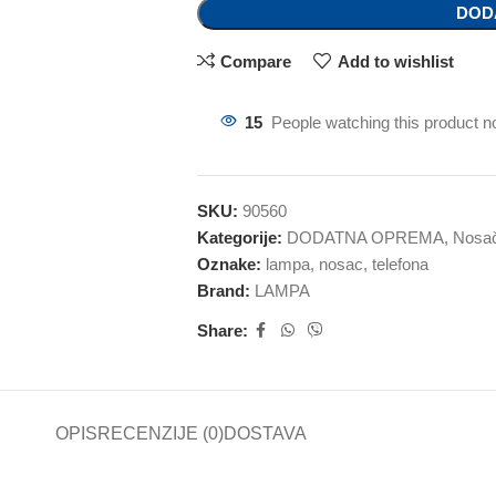
DOD
Compare
Add to wishlist
15
People watching this product n
SKU:
90560
Kategorije:
DODATNA OPREMA
,
Nosač
Oznake:
lampa
,
nosac
,
telefona
Brand:
LAMPA
Share:
OPIS
RECENZIJE (0)
DOSTAVA