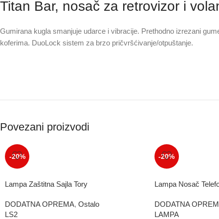
Titan Bar, nosač za retrovizor i vola
Gumirana kugla smanjuje udarce i vibracije. Prethodno izrezani gumen
koferima. DuoLock sistem za brzo pričvršćivanje/otpuštanje.
Povezani proizvodi
-20%
-20%
Lampa Zaštitna Sajla Tory
Lampa Nosač Telefo
DODATNA OPREMA
,
Ostalo
DODATNA OPREM
LS2
LAMPA