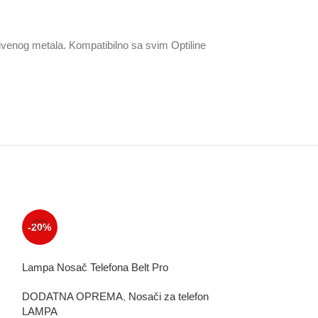
livenog metala. Kompatibilno sa svim Optiline
-20%
-20%
Lampa Nosač Telefona Belt Pro
Lampa Nosač Tel
DODATNA OPREMA
,
Nosači za telefon
DODATNA OPR
LAMPA
LAMPA