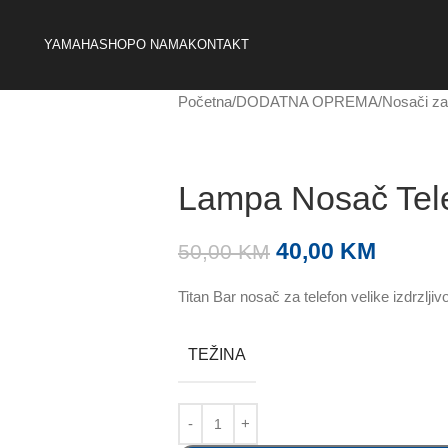
YAMAHA
SHOP
O NAMA
KONTAKT
Početna
DODATNA OPREMA
Nosači za
Lampa Nosač Tel
40,00
KM
50,00
KM
Titan Bar nosač za telefon velike izdrzljivo
TEŽINA