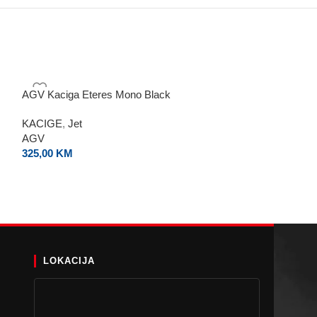
AGV Kaciga Eteres Mono Black
LS2 Kaciga Pionee
KACIGE
,
Jet
KACIGE
,
Off Ro
AGV
LS2
325,00
KM
350,00
KM
LOKACIJA