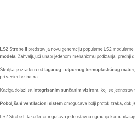
LS2 Strobe II
predstavlja novu generaciju popularne LS2 modularne k
modela
. Zahvaljujući unaprijeđenom mehanizmu podizanja, prednji dio
Školjka je izrađena od
laganog i otpornog termoplastičnog materi
pri većim brzinama.
Kaciga dolazi sa
integrisanim sunčanim vizirom
, koji se jednosta
Poboljšani ventilacioni sistem
omogućava bolji protok zraka, dok j
LS2 Strobe II također omogućava jednostavnu ugradnju komunikacijskih