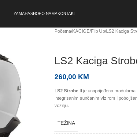
YAMAHA
SHOP
O NAMA
KONTAKT
Početna
KACIGE
Flip Up
LS2 Kaciga Str
LS2 Kaciga Strobe
260,00
KM
LS2 Strobe II
je unaprijeđena modularna 
integrisanim sunčanim vizirom i poboljša
vožnju.
TEŽINA