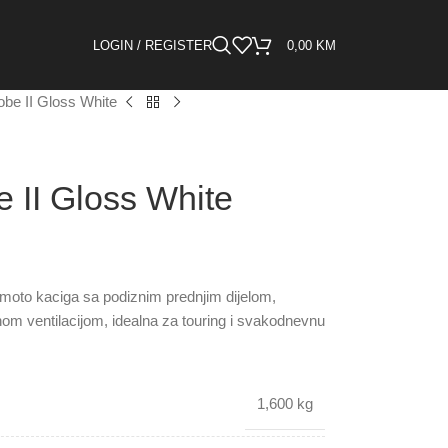
LOGIN / REGISTER
0,00
KM
obe II Gloss White
 II Gloss White
moto kaciga sa podiznim prednjim dijelom,
nom ventilacijom, idealna za touring i svakodnevnu
1,600 kg