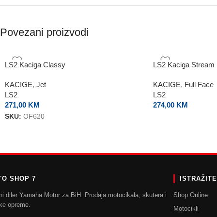
Povezani proizvodi
LS2 Kaciga Classy
LS2 Kaciga Stream I
KACIGE
,
Jet
KACIGE
,
Full Face
LS2
LS2
271,00
KM
274,00
KM
SKU:
OF620
O SHOP 7
ISTRAŽIT
ni diler Yamaha Motor za BiH. Prodaja motocikala, skutera i
Shop Online
ke opreme.
Motocikli