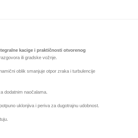
tegralne kacige i praktičnosti otvorenog
razgovora ili gradske vožnje.
namični oblik smanjuje otpor zraka i turbulencije
 za dodatnim naočalama.
 potpuno uklonjiva i periva za dugotrajnu udobnost.
uju.