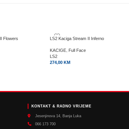
I Flowers
LS2 Kaciga Stream II Inferno
KACIGE
,
Full Face
LS2
274,00
KM
E
KONTAKT & RADNO VRIJEME
Jesenjinova 14, Banja Luka
066 173 700