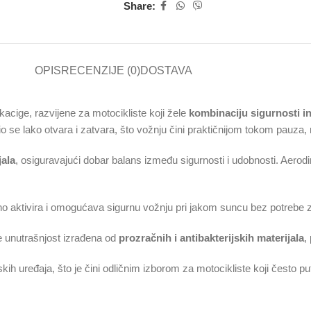
Share:
OPIS
RECENZIJE (0)
DOSTAVA
acige, razvijene za motocikliste koji žele
kombinaciju sigurnosti in
 se lako otvara i zatvara, što vožnju čini praktičnijom tokom pauza, 
jala
, osiguravajući dobar balans između sigurnosti i udobnosti. Aerodi
vno aktivira i omogućava sigurnu vožnju pri jakom suncu bez potrebe
e unutrašnjost izrađena od
prozračnih i antibakterijskih materijala
,
 uređaja, što je čini odličnim izborom za motocikliste koji često put