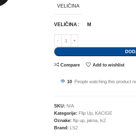
VELIČINA
VELIČINA
M
DOD
Compare
Add to wishlist
10
People watching this product n
SKU:
N/A
Kategorije:
Flip Up
,
KACIGE
Oznake:
flip up
,
jakna
,
ls2
Brand:
LS2