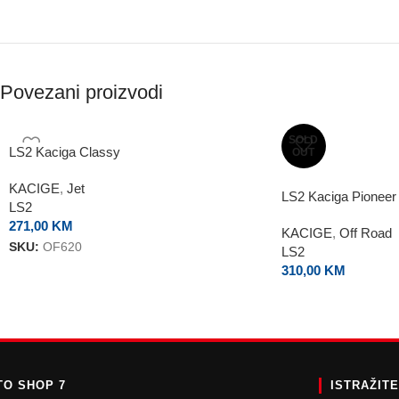
Povezani proizvodi
SOLD
LS2 Kaciga Classy
OUT
KACIGE
,
Jet
LS2 Kaciga Pioneer 
LS2
271,00
KM
KACIGE
,
Off Road
SKU:
OF620
LS2
310,00
KM
O SHOP 7
ISTRAŽIT