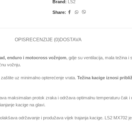
Brand:
LS2
Share:
OPIS
RECENZIJE (0)
DOSTAVA
oad, enduro i motocross vožnjom
, gdje su ventilacija, mala težina i
čnu vožnju.
o zaštite uz minimalno opterećenje vrata.
Težina kacige iznosi pribl
ćava maksimalan protok zraka i održava optimalnu temperaturu čak i u 
anjanje kacige na glavi.
o olakšava održavanje i produžava vijek trajanja kacige. LS2 MX702 je