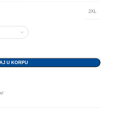
2XL
AJ U KORPU
w!