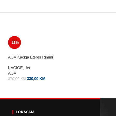
-11%
LS2 Kaciga Pionee
KACIGE
,
Off Ro
AGV Kaciga Eteres Rimini
LS2
350,00
KM
KACIGE
,
Jet
AGV
330,00
KM
370,00
KM
LOKACIJA