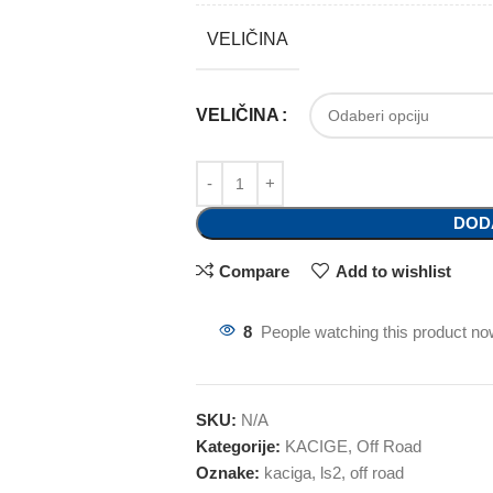
VELIČINA
VELIČINA
DOD
Compare
Add to wishlist
8
People watching this product no
SKU:
N/A
Kategorije:
KACIGE
,
Off Road
Oznake:
kaciga
,
ls2
,
off road