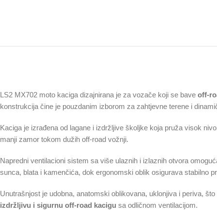
LS2 MX702 moto kaciga dizajnirana je za vozače koji se bave
off-r
konstrukcija čine je pouzdanim izborom za zahtjevne terene i dinami
Kaciga je izrađena od lagane i izdržljive školjke koja pruža visok niv
manji zamor tokom dužih off-road vožnji.
Napredni ventilacioni sistem sa više ulaznih i izlaznih otvora omogu
sunca, blata i kamenčića, dok ergonomski oblik osigurava stabilno pri
Unutrašnjost je udobna, anatomski oblikovana, uklonjiva i periva, št
izdržljivu i sigurnu off-road kacigu
sa odličnom ventilacijom.