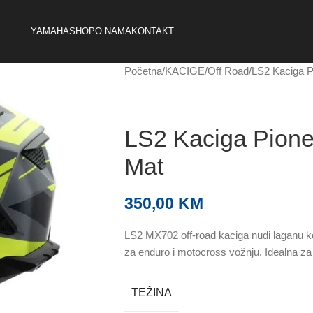
YAMAHA
SHOP
O NAMA
KONTAKT
Početna
KACIGE
Off Road
LS2 Kaciga P
LS2 Kaciga Pione
Mat
350,00
KM
LS2 MX702 off-road kaciga nudi laganu kon
za enduro i motocross vožnju. Idealna za 
TEŽINA