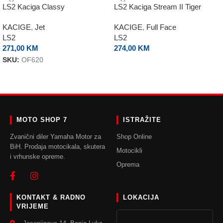
LS2 Kaciga Classy
LS2 Kaciga Stream II Tiger
KACIGE
,
Jet
KACIGE
,
Full Face
LS2
LS2
271,00
KM
274,00
KM
SKU:
OF620
ODABERI OPCIJE
ODABERI OPCIJE
MOTO SHOP 7
ISTRAŽITE
Zvanični diler Yamaha Motor za
Shop Online
BiH. Prodaja motocikala, skutera
Motocikli
i vrhunske opreme.
Oprema
KONTAKT & RADNO
LOKACIJA
VRIJEME