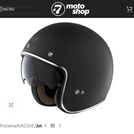
Skip to navigation
MENU
Skip to main content
Click to enlarge
Početna
KACIGE
Jet