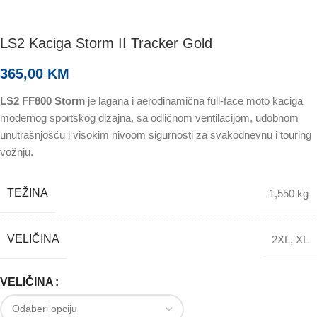
LS2 Kaciga Storm II Tracker Gold
365,00
KM
LS2 FF800 Storm
je lagana i aerodinamična full-face moto kaciga
modernog sportskog dizajna, sa odličnom ventilacijom, udobnom
unutrašnjošću i visokim nivoom sigurnosti za svakodnevnu i touring
vožnju.
TEŽINA
1,550 kg
VELIČINA
2XL
,
XL
VELIČINA