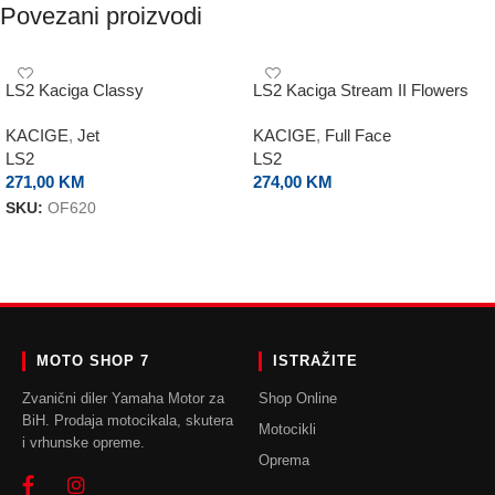
Povezani proizvodi
LS2 Kaciga Classy
LS2 Kaciga Stream II Flowers
KACIGE
,
Jet
KACIGE
,
Full Face
LS2
LS2
271,00
KM
274,00
KM
SKU:
OF620
ODABERI OPCIJE
ODABERI OPCIJE
MOTO SHOP 7
ISTRAŽITE
Zvanični diler Yamaha Motor za
Shop Online
BiH. Prodaja motocikala, skutera
Motocikli
i vrhunske opreme.
Oprema