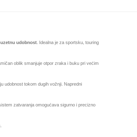
izuzetnu udobnost
. Idealna je za sportsku, touring
amičan oblik smanjuje otpor zraka i buku pri većim
vaju udobnost tokom dugih vožnji. Napredni
n sistem zatvaranja omogućava sigurno i precizno
.