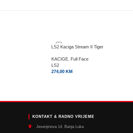
LS2 Kaciga Stream II Tiger
KACIGE
,
Full Face
LS2
274,00
KM
E
KONTAKT & RADNO VRIJEME
Jesenjinova 14, Banja Luka