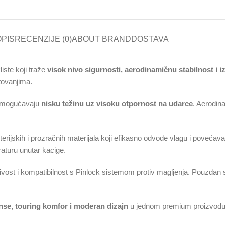
PIS
RECENZIJE (0)
ABOUT BRAND
DOSTAVA
iste koji traže
visok nivo sigurnosti, aerodinamičnu stabilnost i 
tovanjima.
i omogućavaju
nisku težinu uz visoku otpornost na udarce
. Aerodin
kterijskih i prozračnih materijala koji efikasno odvode vlagu i poveća
aturu unutar kacige.
ljivost i kompatibilnost s Pinlock sistemom protiv magljenja. Pouzda
se, touring komfor i moderan dizajn
u jednom premium proizvodu