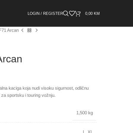
LOGIN / REGISTER
0,00
KM
F71 Arcan
Arcan
lna kaciga koja nudi visoku sigurnost, odličnu
 za sportsku i touring vožnju.
1,500 kg
L
,
XL