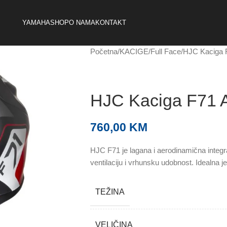
YAMAHA
SHOP
O NAMA
KONTAKT
Početna
KACIGE
Full Face
HJC Kaciga 
HJC Kaciga F71 
760,00
KM
HJC F71 je lagana i aerodinamična integra
ventilaciju i vrhunsku udobnost. Idealna je
TEŽINA
VELIČINA