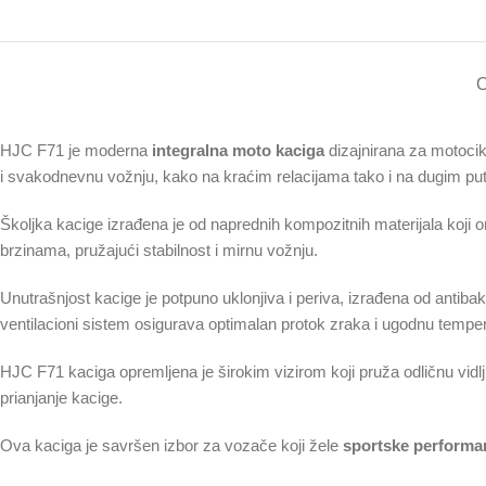
O
HJC F71 je moderna
integralna moto kaciga
dizajnirana za motocikl
i svakodnevnu vožnju, kako na kraćim relacijama tako i na dugim pu
Školjka kacige izrađena je od naprednih kompozitnih materijala koj
brzinama, pružajući stabilnost i mirnu vožnju.
Unutrašnjost kacige je potpuno uklonjiva i periva, izrađena od antiba
ventilacioni sistem osigurava optimalan protok zraka i ugodnu temper
HJC F71 kaciga opremljena je širokim vizirom koji pruža odličnu vid
prianjanje kacige.
Ova kaciga je savršen izbor za vozače koji žele
sportske performan