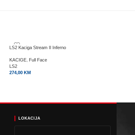
LS2 Kaciga Stream II Inferno
LS2 Kaciga Pione
KACIGE
,
Full Face
KACIGE
,
Off Ro
LS2
LS2
274,00
KM
350,00
KM
LOKACIJA