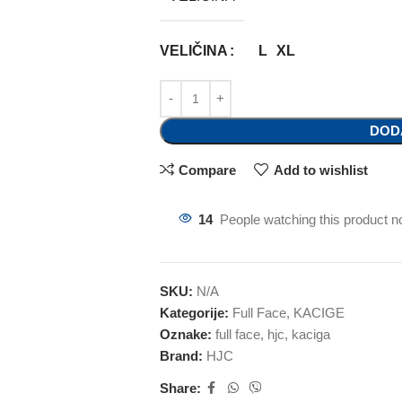
VELIČINA
L
XL
DOD
Compare
Add to wishlist
14
People watching this product n
SKU:
N/A
Kategorije:
Full Face
,
KACIGE
Oznake:
full face
,
hjc
,
kaciga
Brand:
HJC
Share: