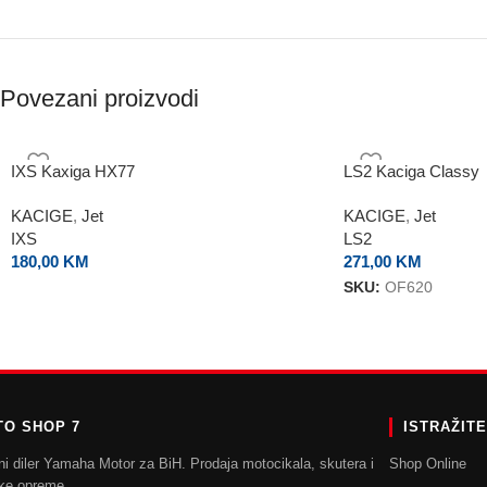
Povezani proizvodi
IXS Kaxiga HX77
LS2 Kaciga Classy
KACIGE
,
Jet
KACIGE
,
Jet
IXS
LS2
180,00
KM
271,00
KM
SKU:
OF620
O SHOP 7
ISTRAŽIT
ni diler Yamaha Motor za BiH. Prodaja motocikala, skutera i
Shop Online
ke opreme.