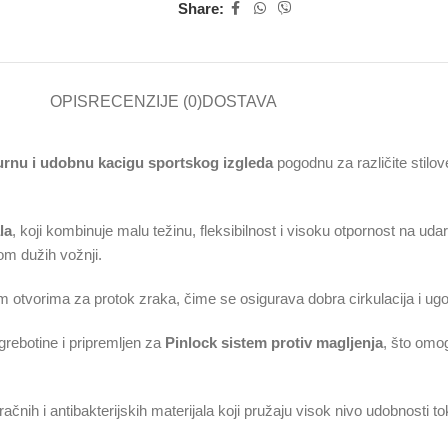
Share:
OPIS
RECENZIJE (0)
DOSTAVA
urnu i udobnu kacigu sportskog izgleda
pogodnu za različite stil
la
, koji kombinuje malu težinu, fleksibilnost i visoku otpornost na ud
om dužih vožnji.
m otvorima za protok zraka, čime se osigurava dobra cirkulacija i ug
ogrebotine i pripremljen za
Pinlock sistem protiv magljenja
, što omo
račnih i antibakterijskih materijala koji pružaju visok nivo udobnosti 