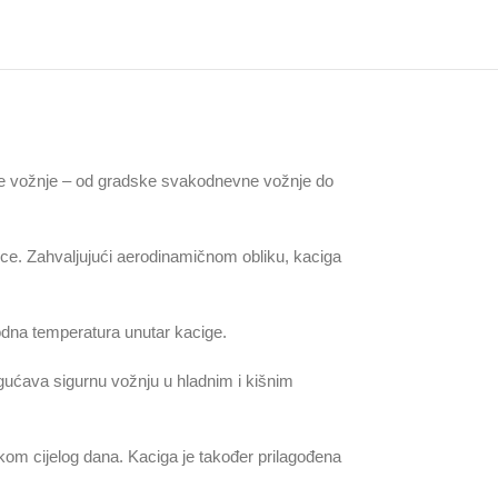
ove vožnje – od gradske svakodnevne vožnje do
arce. Zahvaljujući aerodinamičnom obliku, kaciga
odna temperatura unutar kacige.
gućava sigurnu vožnju u hladnim i kišnim
tokom cijelog dana. Kaciga je također prilagođena