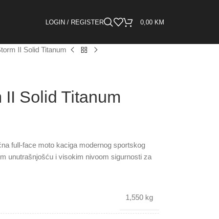
LOGIN / REGISTER
0,00
KM
torm II Solid Titanum
II Solid Titanum
čna full-face moto kaciga modernog sportskog
om unutrašnjošću i visokim nivoom sigurnosti za
1,550 kg