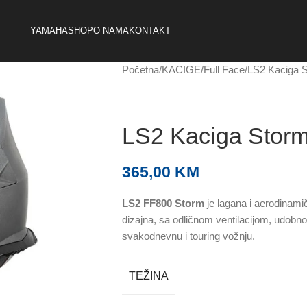
YAMAHA
SHOP
O NAMA
KONTAKT
Početna
KACIGE
Full Face
LS2 Kaciga S
LS2 Kaciga Storm 
365,00
KM
LS2 FF800 Storm
je lagana i aerodinami
dizajna, sa odličnom ventilacijom, udobn
svakodnevnu i touring vožnju.
TEŽINA