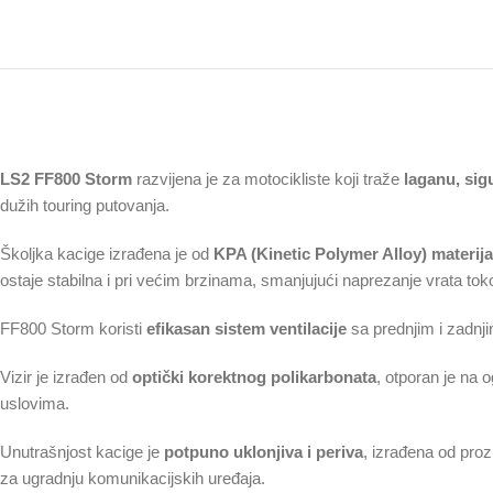
LS2 FF800 Storm
razvijena je za motocikliste koji traže
laganu, sig
dužih touring putovanja.
Školjka kacige izrađena je od
KPA (Kinetic Polymer Alloy) materija
ostaje stabilna i pri većim brzinama, smanjujući naprezanje vrata tok
FF800 Storm koristi
efikasan sistem ventilacije
sa prednjim i zadnji
Vizir je izrađen od
optički korektnog polikarbonata
, otporan je na 
uslovima.
Unutrašnjost kacige je
potpuno uklonjiva i periva
, izrađena od proz
za ugradnju komunikacijskih uređaja.