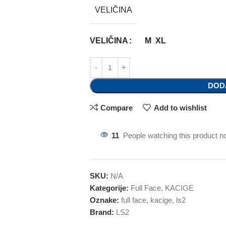
VELIČINA
VELIČINA
M
XL
DOD
Compare
Add to wishlist
11
People watching this product n
SKU:
N/A
Kategorije:
Full Face
,
KACIGE
Oznake:
full face
,
kacige
,
ls2
Brand:
LS2