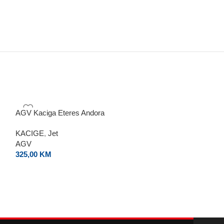
AGV Kaciga Eteres Andora
LS2 Kaciga Eter
KACIGE
,
Jet
KACIGE
,
Jet
AGV
AGV
325,00
KM
340,00
KM