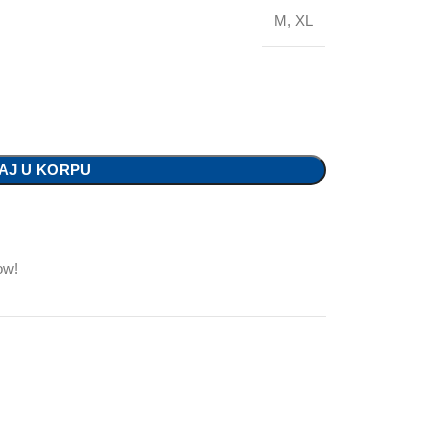
M
,
XL
AJ U KORPU
ow!