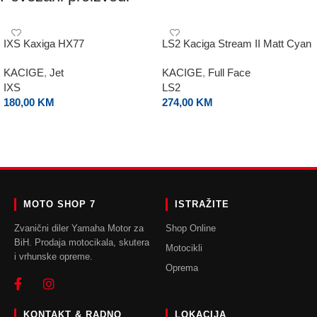
IXS Kaxiga HX77
LS2 Kaciga Stream II Matt Cyan
KACIGE
,
Jet
KACIGE
,
Full Face
IXS
LS2
180,00
KM
274,00
KM
ODABERI OPCIJE
ODABERI OPCIJE
MOTO SHOP 7
ISTRAŽITE
Zvanični diler Yamaha Motor za
Shop Online
BiH. Prodaja motocikala, skutera
Motocikli
i vrhunske opreme.
Oprema
KONTAKT & RADNO
LOKACIJA