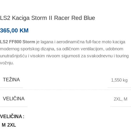
LS2 Kaciga Storm II Racer Red Blue
365,00
KM
LS2 FF800 Storm
je lagana i aerodinamična full-face moto kaciga
modernog sportskog dizajna, sa odličnom ventilacijom, udobnom
unutrašnjošću i visokim nivoom sigurnosti za svakodnevnu i touring
vožnju.
TEŽINA
1,550 kg
VELIČINA
2XL
,
M
VELIČINA
M
2XL