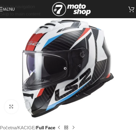
Skip to navigation
MENU
Skip to main content
Click to enlarge
Početna
KACIGE
Full Face