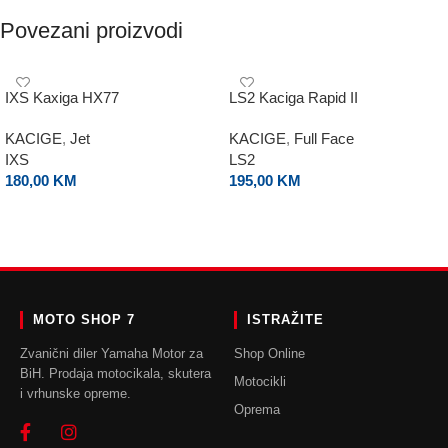
Povezani proizvodi
IXS Kaxiga HX77
LS2 Kaciga Rapid II
KACIGE
,
Jet
KACIGE
,
Full Face
IXS
LS2
180,00
KM
195,00
KM
ODABERI OPCIJE
ODABERI OPCIJE
MOTO SHOP 7
ISTRAŽITE
Zvanični diler Yamaha Motor za
Shop Online
BiH. Prodaja motocikala, skutera
Motocikli
i vrhunske opreme.
Oprema