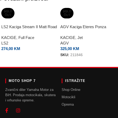
SOLD
SOLD
OUT
OUT
LS2 Kaciga Stream II Matt Road
AGV Kaciga Eteres Ponza
KACIGE
,
Full Face
KACIGE
,
Jet
LS2
AGV
274,00
KM
325,00
KM
SKU:
211846
ODABERI OPCIJE
ODABERI OPCIJE
MOTO SHOP 7
ISTRAŽITE
Zvanični diler Yamaha Motor za
Shop Online
BiH. Prodaja motocikala, skutera
Motocikli
i vrhunske opreme.
Oprema