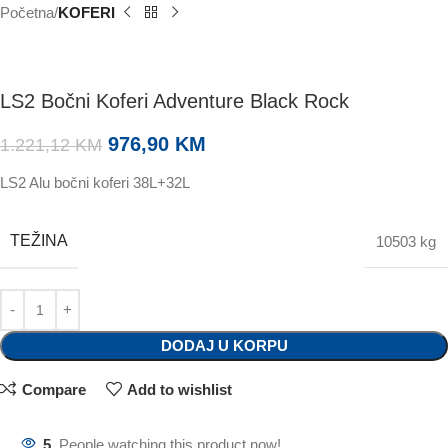
Početna
KOFERI
LS2 Bočni Koferi Adventure Black Rock
976,90
KM
1.221,12
KM
LS2 Alu bočni koferi 38L+32L
TEŽINA
10503 kg
DODAJ U KORPU
Compare
Add to wishlist
5
People watching this product now!