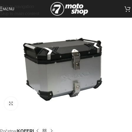
Skip to navigation
MENU
Skip to main content
Click to enlarge
Početna
KOFERI