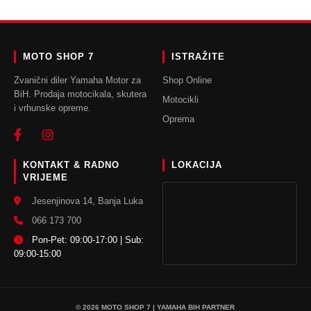
DODAJ U KORPU
DODAJ U KORPU
MOTO SHOP 7
ISTRAŽITE
Zvanični diler Yamaha Motor za
Shop Online
BiH. Prodaja motocikala, skutera
Motocikli
i vrhunske opreme.
Oprema
KONTAKT & RADNO
LOKACIJA
VRIJEME
Jesenjinova 14, Banja Luka
066 173 700
Pon-Pet: 09:00-17:00 | Sub:
09:00-15:00
© 2026 MOTO SHOP 7 | YAMAHA BIH PARTNER