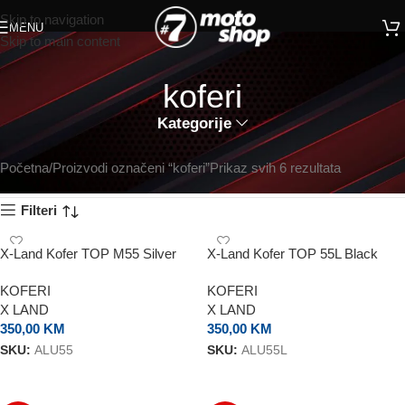
Skip to navigation
MENU
Skip to main content
koferi
Kategorije
Početna
Proizvodi označeni “koferi”
Prikaz svih 6 rezultata
Filteri
X-Land Kofer TOP M55 Silver
X-Land Kofer TOP 55L Black
KOFERI
KOFERI
X LAND
X LAND
350,00
KM
350,00
KM
SKU:
ALU55
SKU:
ALU55L
DODAJ U KORPU
DODAJ U KORPU