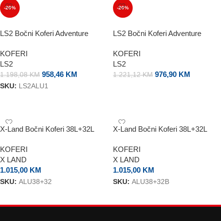
-20%
-20%
LS2 Bočni Koferi Adventure
LS2 Bočni Koferi Adventure
Silver
Black Rock
KOFERI
KOFERI
LS2
LS2
958,46
KM
976,90
KM
1.198,08
KM
1.221,12
KM
SKU:
LS2ALU1
DODAJ U KORPU
DODAJ U KORPU
X-Land Bočni Koferi 38L+32L
X-Land Bočni Koferi 38L+32L
Silver
Black
KOFERI
KOFERI
X LAND
X LAND
1.015,00
KM
1.015,00
KM
SKU:
ALU38+32
SKU:
ALU38+32B
DODAJ U KORPU
DODAJ U KORPU