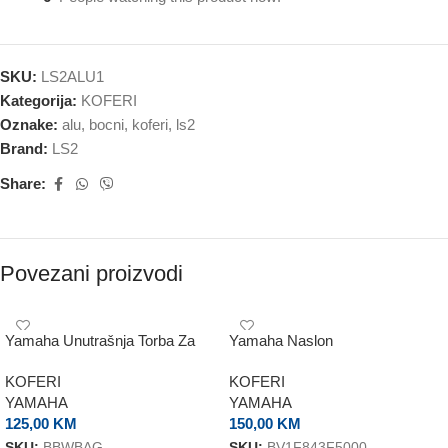
SKU:
LS2ALU1
Kategorija:
KOFERI
Oznake:
alu
,
bocni
,
koferi
,
ls2
Brand:
LS2
Share:
Povezani proizvodi
Yamaha Unutrašnja Torba Za
Yamaha Naslon
Kofer 45L
KOFERI
KOFERI
YAMAHA
YAMAHA
125,00
KM
150,00
KM
SKU:
BBWBAG
SKU:
BV1F843F5000