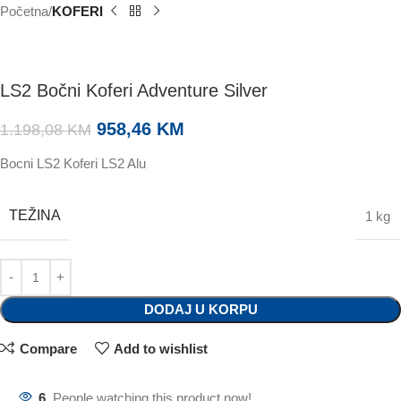
Početna
KOFERI
LS2 Bočni Koferi Adventure Silver
958,46
KM
1.198,08
KM
Bocni LS2 Koferi LS2 Alu
TEŽINA
1 kg
DODAJ U KORPU
Compare
Add to wishlist
6
People watching this product now!