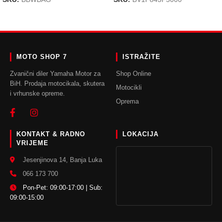
DODAJ U KORPU
DODAJ U KORPU
MOTO SHOP 7
ISTRAŽITE
Zvanični diler Yamaha Motor za
Shop Online
BiH. Prodaja motocikala, skutera
Motocikli
i vrhunske opreme.
Oprema
KONTAKT & RADNO
LOKACIJA
VRIJEME
Jesenjinova 14, Banja Luka
066 173 700
Pon-Pet: 09:00-17:00 | Sub:
09:00-15:00