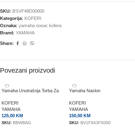
SKU:
BSVF48D00000
Kategorija:
KOFERI
Oznaka:
yamaha nosac kofera
Brand:
YAMAHA
Share:
Povezani proizvodi
Yamaha Unutrašnja Torba Za
Yamaha Naslon
Kofer 45L
KOFERI
KOFERI
YAMAHA
YAMAHA
125,00
KM
150,00
KM
SKU:
BBWBAG
SKU:
BV1F843F5000
DODAJ U KORPU
DODAJ U KORPU