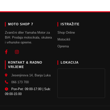
DODAJ U KORPU
DODAJ U KORPU
MOTO SHOP 7
ISTRAŽITE
Zvanični diler Yamaha Motor za
Shop Online
BiH. Prodaja motocikala, skutera
Motocikli
i vrhunske opreme.
Oprema
KONTAKT & RADNO
LOKACIJA
VRIJEME
Jesenjinova 14, Banja Luka
066 173 700
Pon-Pet: 09:00-17:00 | Sub:
09:00-15:00