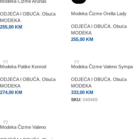
Modeka Čizme Arunas
Modeka Čizme Orella Lady
ODJEĆA I OBUĆA
,
Obuća
MODEKA
ODJEĆA I OBUĆA
,
Obuća
255,00
KM
MODEKA
ODABERI OPCIJE
255,00
KM
ODABERI OPCIJE
Modeka Patike Konrod
Modeka Čizme Valeno Sympa
ODJEĆA I OBUĆA
,
Obuća
ODJEĆA I OBUĆA
,
Obuća
MODEKA
MODEKA
274,00
KM
333,00
KM
SKU:
040465
ODABERI OPCIJE
ODABERI OPCIJE
Modeka Čizme Valeno