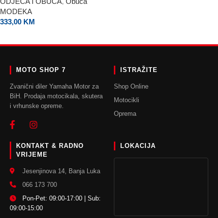
ODJEĆA I OBUĆA
,
Obuća
MODEKA
333,00
KM
ODABERI OPCIJE
MOTO SHOP 7
ISTRAŽITE
Zvanični diler Yamaha Motor za
Shop Online
BiH. Prodaja motocikala, skutera
Motocikli
i vrhunske opreme.
Oprema
KONTAKT & RADNO
LOKACIJA
VRIJEME
Jesenjinova 14, Banja Luka
066 173 700
Pon-Pet: 09:00-17:00 | Sub:
09:00-15:00