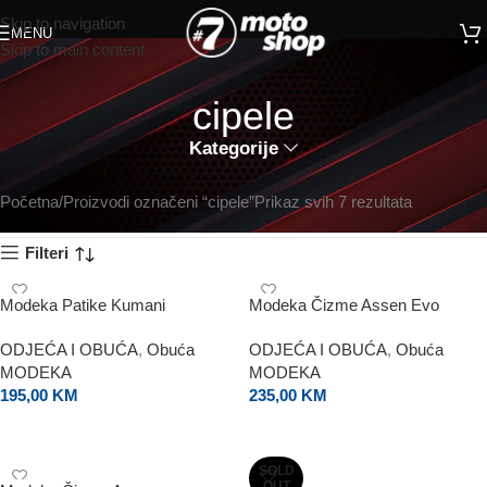
Skip to navigation
MENU
Skip to main content
cipele
Kategorije
Početna
Proizvodi označeni “cipele”
Prikaz svih 7 rezultata
Filteri
Modeka Patike Kumani
Modeka Čizme Assen Evo
ODJEĆA I OBUĆA
,
Obuća
ODJEĆA I OBUĆA
,
Obuća
MODEKA
MODEKA
195,00
KM
235,00
KM
ODABERI OPCIJE
ODABERI OPCIJE
SOLD
OUT