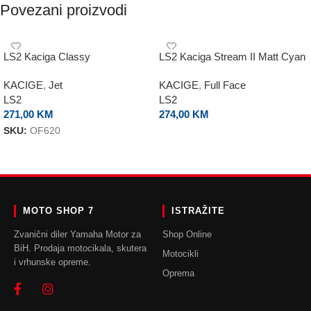
Povezani proizvodi
LS2 Kaciga Classy
LS2 Kaciga Stream II Matt Cyan
KACIGE
,
Jet
KACIGE
,
Full Face
LS2
LS2
271,00
KM
274,00
KM
SKU:
OF620
ODABERI OPCIJE
ODABERI OPCIJE
MOTO SHOP 7
ISTRAŽITE
Zvanični diler Yamaha Motor za
Shop Online
BiH. Prodaja motocikala, skutera
Motocikli
i vrhunske opreme.
Oprema