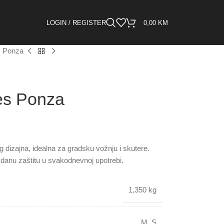
LOGIN / REGISTER
0,00
KM
s Ponza
es Ponza
 dizajna, idealna za gradsku vožnju i skutere.
danu zaštitu u svakodnevnoj upotrebi.
1,350 kg
M
,
S