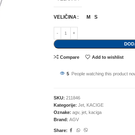
VELIČINA
M
S
DOD
Compare
Add to wishlist
5
People watching this product no
SKU:
211846
Kategorije:
Jet
,
KACIGE
Oznake:
agv
,
jet
,
kaciga
Brand:
AGV
Share: