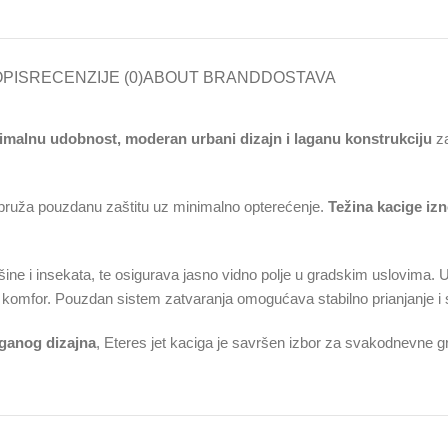
PIS
RECENZIJE (0)
ABOUT BRAND
DOSTAVA
malnu udobnost, moderan urbani dizajn i laganu konstrukciju
za
a pruža pouzdanu zaštitu uz minimalno opterećenje.
Težina kacige izn
rašine i insekata, te osigurava jasno vidno polje u gradskim uslovima
a i komfor. Pouzdan sistem zatvaranja omogućava stabilno prianjanje i
aganog dizajna
, Eteres jet kaciga je savršen izbor za svakodnevne 