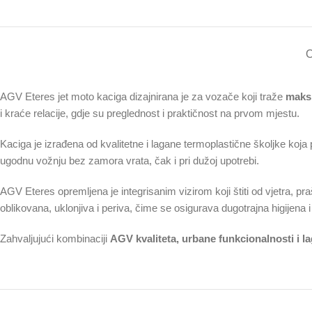
O
AGV Eteres jet moto kaciga dizajnirana je za vozače koji traže
maksi
i kraće relacije, gdje su preglednost i praktičnost na prvom mjestu.
Kaciga je izrađena od kvalitetne i lagane termoplastične školjke koj
ugodnu vožnju bez zamora vrata, čak i pri dužoj upotrebi.
AGV Eteres opremljena je integrisanim vizirom koji štiti od vjetra, p
oblikovana, uklonjiva i periva, čime se osigurava dugotrajna higijen
Zahvaljujući kombinaciji
AGV kvaliteta, urbane funkcionalnosti i l