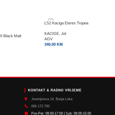
LS2 Kaciga Eteres Tropea
KACIGE
,
Jet
II Black Matt
AGV
340,00
KM
E
KONTAKT & RADNO VRIJEME
Jesenjinova 14, Banja Luka
066 173 700
Pon-Pet: 09:00-17:00 | Sub: 09:00-15:00