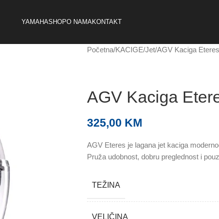
YAMAHA
SHOP
O NAMA
KONTAKT
Početna
KACIGE
Jet
AGV Kaciga Etere
AGV Kaciga Eter
325,00
KM
AGV Eteres je lagana jet kaciga modernog
Pruža udobnost, dobru preglednost i pouz
TEŽINA
VELIČINA