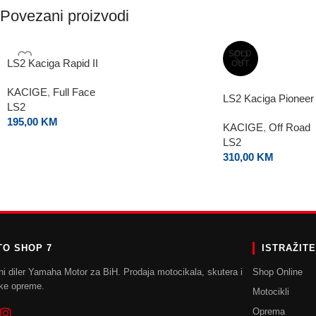
Povezani proizvodi
SOLD
LS2 Kaciga Rapid II
OUT
KACIGE
,
Full Face
LS2 Kaciga Pioneer 
LS2
195,00
KM
KACIGE
,
Off Road
LS2
310,00
KM
O SHOP 7
ISTRAŽIT
ni diler Yamaha Motor za BiH. Prodaja motocikala, skutera i
Shop Online
ke opreme.
Motocikli
Oprema