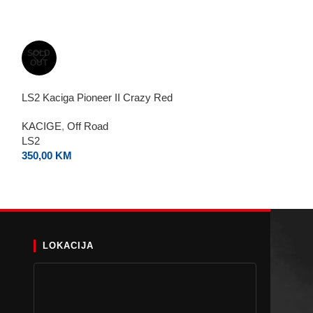
SOLD
AGV Kaciga Irid
OUT
KACIGE
,
Jet
LS2 Kaciga Pioneer II Crazy Red
AGV
470,00
KM
KACIGE
,
Off Road
LS2
350,00
KM
LOKACIJA