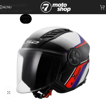
Skip to navigation
MENU
Skip to main content
SOLD
OUT
Click to enlarge