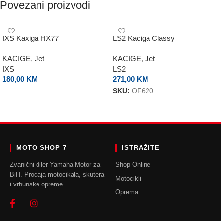
Povezani proizvodi
IXS Kaxiga HX77
LS2 Kaciga Classy
KACIGE
,
Jet
KACIGE
,
Jet
IXS
LS2
180,00
KM
271,00
KM
SKU:
OF620
ODABERI OPCIJE
ODABERI OPCIJE
MOTO SHOP 7
ISTRAŽITE
Zvanični diler Yamaha Motor za
Shop Online
BiH. Prodaja motocikala, skutera
Motocikli
i vrhunske opreme.
Oprema