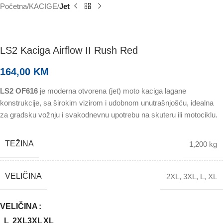
Početna
KACIGE
Jet
LS2 Kaciga Airflow II Rush Red
164,00
KM
LS2 OF616
je moderna otvorena (jet) moto kaciga lagane
konstrukcije, sa širokim vizirom i udobnom unutrašnjošću, idealna
za gradsku vožnju i svakodnevnu upotrebu na skuteru ili motociklu.
TEŽINA
1,200 kg
VELIČINA
2XL
,
3XL
,
L
,
XL
VELIČINA
L
2XL
3XL
XL