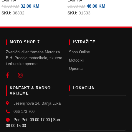
32,00
KM
48,00
KM
40,00
KM
60,00
KM
SKU:
38832
SKU:
91593
DODAJ U KORPU
DODAJ U KORPU
MOTO SHOP 7
ISTRAŽITE
Zvanični diler Yamaha Motor za
Shop Online
BiH. Prodaja motocikala, skutera
Motocikli
i vrhunske opreme.
Oprema
KONTAKT & RADNO
LOKACIJA
VRIJEME
Jesenjinova 14, Banja Luka
066 173 700
Pon-Pet: 09:00-17:00 | Sub:
09:00-15:00