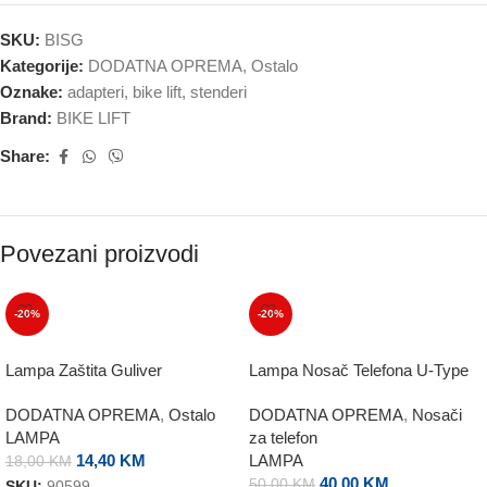
SKU:
BISG
Kategorije:
DODATNA OPREMA
,
Ostalo
Oznake:
adapteri
,
bike lift
,
stenderi
Brand:
BIKE LIFT
Share:
Povezani proizvodi
-20%
-20%
Lampa Zaštita Guliver
Lampa Nosač Telefona U-Type
DODATNA OPREMA
,
Ostalo
DODATNA OPREMA
,
Nosači
LAMPA
za telefon
14,40
KM
LAMPA
18,00
KM
40,00
KM
50,00
KM
SKU:
90599