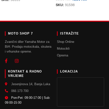
SKU:
91598
DODAJ U KORPU
DODAJ U KORPU
MOTO SHOP 7
ISTRAŽITE
Zvanični diler Yamaha Motor za
Shop Online
BiH. Prodaja motocikala, skutera
Motocikli
i vrhunske opreme.
Oprema
KONTAKT & RADNO
LOKACIJA
VRIJEME
Jesenjinova 14, Banja Luka
066 173 700
Pon-Pet: 09:00-17:00 | Sub:
09:00-15:00