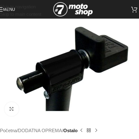
Skip to navigation
MENU
Skip to main content
Click to enlarge
Početna
DODATNA OPREMA
Ostalo