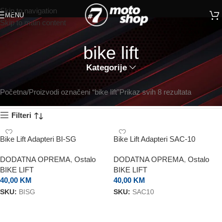
Skip to navigation
MENU
Skip to main content
bike lift
Kategorije
Početna
Proizvodi označeni “bike lift”
Prikaz svih 8 rezultata
Filteri
Bike Lift Adapteri BI-SG
Bike Lift Adapteri SAC-10
DODATNA OPREMA
,
Ostalo
DODATNA OPREMA
,
Ostalo
BIKE LIFT
BIKE LIFT
40,00
KM
40,00
KM
SKU:
BISG
SKU:
SAC10
DODAJ U KORPU
DODAJ U KORPU