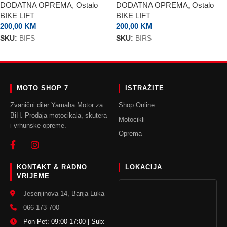
DODATNA OPREMA
,
Ostalo
DODATNA OPREMA
,
Ostalo
BIKE LIFT
BIKE LIFT
200,00
KM
200,00
KM
SKU:
BIFS
SKU:
BIRS
DODAJ U KORPU
DODAJ U KORPU
MOTO SHOP 7
ISTRAŽITE
Zvanični diler Yamaha Motor za
Shop Online
BiH. Prodaja motocikala, skutera
Motocikli
i vrhunske opreme.
Oprema
KONTAKT & RADNO
LOKACIJA
VRIJEME
Jesenjinova 14, Banja Luka
066 173 700
Pon-Pet: 09:00-17:00 | Sub: