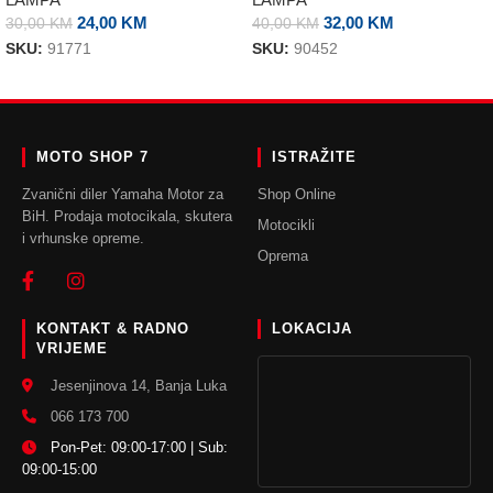
24,00
KM
32,00
KM
30,00
KM
40,00
KM
SKU:
91771
SKU:
90452
DODAJ U KORPU
DODAJ U KORPU
MOTO SHOP 7
ISTRAŽITE
Zvanični diler Yamaha Motor za
Shop Online
BiH. Prodaja motocikala, skutera
Motocikli
i vrhunske opreme.
Oprema
KONTAKT & RADNO
LOKACIJA
VRIJEME
Jesenjinova 14, Banja Luka
066 173 700
Pon-Pet: 09:00-17:00 | Sub:
09:00-15:00