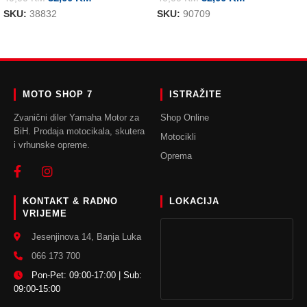
SKU:
38832
SKU:
90709
DODAJ U KORPU
DODAJ U KORPU
MOTO SHOP 7
ISTRAŽITE
Zvanični diler Yamaha Motor za
Shop Online
BiH. Prodaja motocikala, skutera
Motocikli
i vrhunske opreme.
Oprema
KONTAKT & RADNO
LOKACIJA
VRIJEME
Jesenjinova 14, Banja Luka
066 173 700
Pon-Pet: 09:00-17:00 | Sub:
09:00-15:00