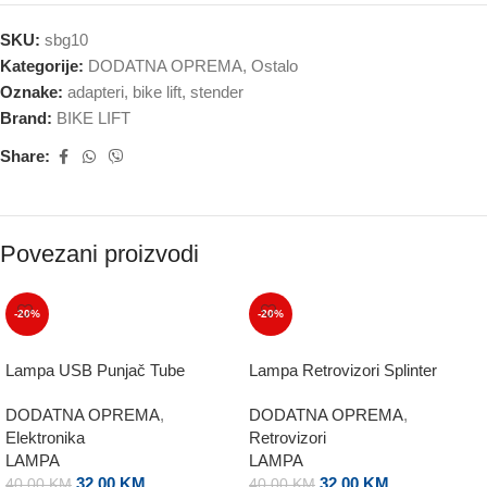
SKU:
sbg10
Kategorije:
DODATNA OPREMA
,
Ostalo
Oznake:
adapteri
,
bike lift
,
stender
Brand:
BIKE LIFT
Share:
Povezani proizvodi
-20%
-20%
Lampa USB Punjač Tube
Lampa Retrovizori Splinter
DODATNA OPREMA
,
DODATNA OPREMA
,
Elektronika
Retrovizori
LAMPA
LAMPA
32,00
KM
32,00
KM
40,00
KM
40,00
KM