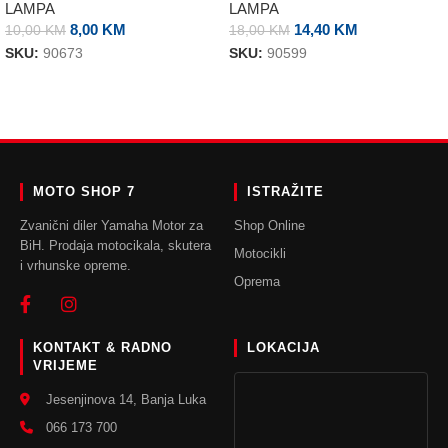
LAMPA
LAMPA
8,00
KM
14,40
KM
10,00
KM
18,00
KM
SKU:
90673
SKU:
90599
DODAJ U KORPU
DODAJ U KORPU
MOTO SHOP 7
ISTRAŽITE
Zvanični diler Yamaha Motor za
Shop Online
BiH. Prodaja motocikala, skutera
Motocikli
i vrhunske opreme.
Oprema
KONTAKT & RADNO
LOKACIJA
VRIJEME
Jesenjinova 14, Banja Luka
066 173 700