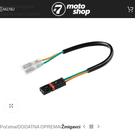
Skip to navigation
MENU
Skip to main content
Click to enlarge
Početna
DODATNA OPREMA
Žmigavci