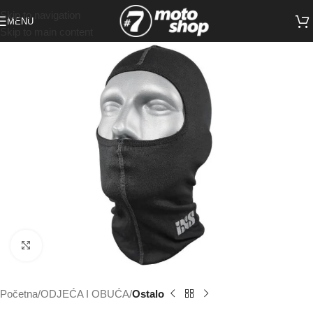
Skip to navigation
MENU
Skip to main content
Click to enlarge
Početna
ODJEĆA I OBUĆA
Ostalo