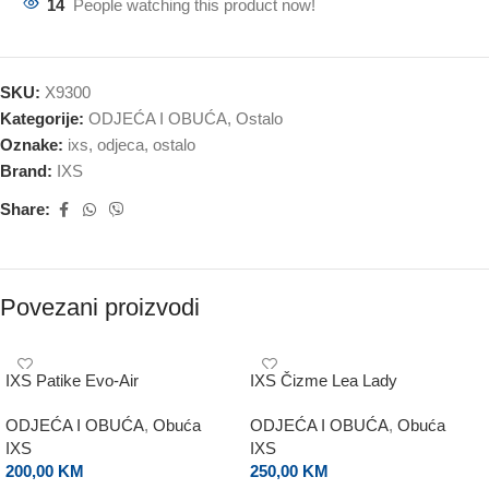
14
People watching this product now!
SKU:
X9300
Kategorije:
ODJEĆA I OBUĆA
,
Ostalo
Oznake:
ixs
,
odjeca
,
ostalo
Brand:
IXS
Share:
Povezani proizvodi
IXS Patike Evo-Air
IXS Čizme Lea Lady
ODJEĆA I OBUĆA
,
Obuća
ODJEĆA I OBUĆA
,
Obuća
IXS
IXS
200,00
KM
250,00
KM