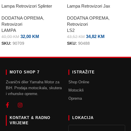
Lampa Retrovizori Splinter
Lampa Retrovizori Jax
DODATNA OPREMA
,
DODATNA OPREMA
,
Retrovizori
Retrovizori
LAMPA
LS2
32,00
KM
34,82
KM
40,00
KM
43,52
KM
SKU:
90709
SKU:
90488
DODAJ U KORPU
DODAJ U KORPU
MOTO SHOP 7
ISTRAŽITE
Zvanični diler Yamaha Motor za
Shop Online
BiH. Prodaja motocikala, skutera
Motocikli
i vrhunske opreme.
Oprema
KONTAKT & RADNO
LOKACIJA
VRIJEME