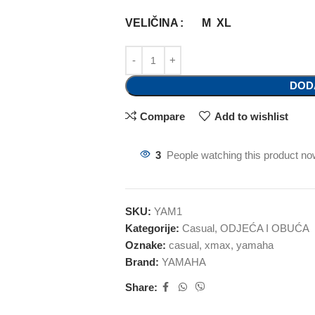
VELIČINA
M
XL
DOD
Compare
Add to wishlist
3
People watching this product no
SKU:
YAM1
Kategorije:
Casual
,
ODJEĆA I OBUĆA
Oznake:
casual
,
xmax
,
yamaha
Brand:
YAMAHA
Share: