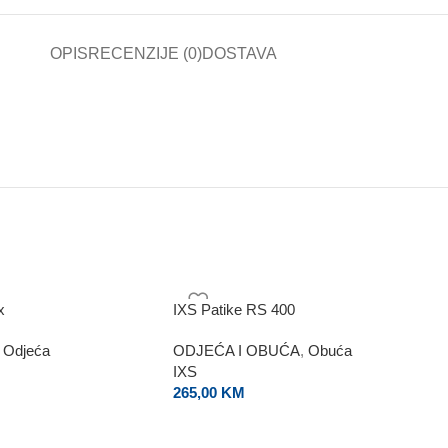
OPIS
RECENZIJE (0)
DOSTAVA
x
IXS Patike RS 400
Odjeća
ODJEĆA I OBUĆA
,
Obuća
IXS
265,00
KM