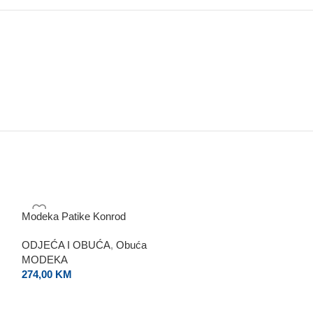
Modeka Patike Konrod
Modeka Jakna T
ODJEĆA I OBUĆA
,
Obuća
ODJEĆA I OBU
MODEKA
MODEKA
274,00
KM
570,00
KM