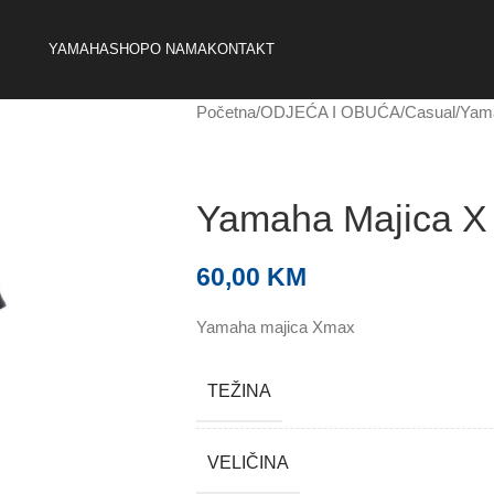
YAMAHA
SHOP
O NAMA
KONTAKT
Početna
ODJEĆA I OBUĆA
Casual
Yam
Yamaha Majica X
60,00
KM
Yamaha majica Xmax
TEŽINA
VELIČINA