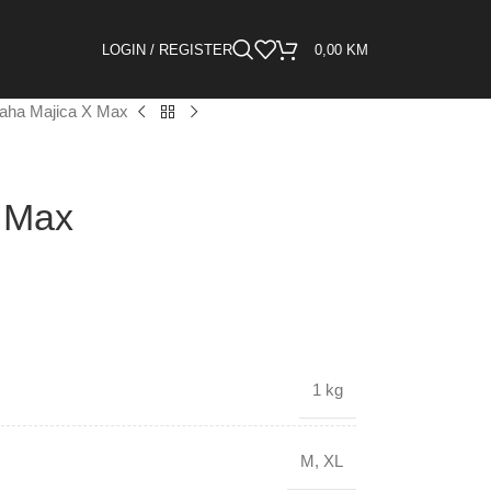
LOGIN / REGISTER
0,00
KM
aha Majica X Max
 Max
1 kg
M
,
XL