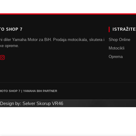
O SHOP 7
ISTRAŽIT
ni diler Yamaha Motor za BiH. Prodaja motocikala, skutera i
Shop Online
ke opreme.
Motocikli
Oprema
 MOTO SHOP 7 | YAMAHA BIH PARTNER
Design by: Selver Skorup VR46