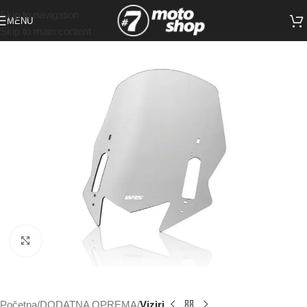
Skip to navigation
MENU
Skip to main content
Click to enlarge
Početna
DODATNA OPREMA
Viziri