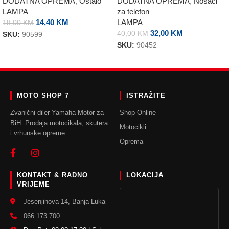
DODATNA OPREMA
,
Ostalo
DODATNA OPREMA
,
Nosači
LAMPA
za telefon
14,40
KM
LAMPA
18,00
KM
32,00
KM
40,00
KM
SKU:
90599
SKU:
90452
DODAJ U KORPU
DODAJ U KORPU
MOTO SHOP 7
ISTRAŽITE
Zvanični diler Yamaha Motor za
Shop Online
BiH. Prodaja motocikala, skutera
Motocikli
i vrhunske opreme.
Oprema
KONTAKT & RADNO
LOKACIJA
VRIJEME
Jesenjinova 14, Banja Luka
066 173 700