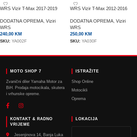
WRS Vizir T-Max 2017-2019
WRS Vizir T-Max 2012-2016
Standard Smoked
DODATNA OPREMA
,
Viziri
DODATNA OPREMA
,
Viziri
WRS
WRS
240,00
KM
250,00
KM
SKU:
YA002F
SKU:
YA030F
DODAJ U KORPU
DODAJ U KORPU
MOTO SHOP 7
ISTRAŽITE
Zvanični diler Yamaha Motor za
Shop Online
BiH. Prodaja motocikala, skutera
Motocikli
i vrhunske opreme.
Oprema
KONTAKT & RADNO
LOKACIJA
VRIJEME
Jesenjinova 14, Banja Luka