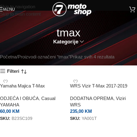
Skip to navigation
MENU
Skip to main content
tmax
Kategorije
Početna
Proizvodi označeni “tmax”
Prikaz svih 4 rezultata
Filteri
Yamaha Majica T-Max
WRS Vizir T-Max 2017-2019
Touring
ODJEĆA I OBUĆA
,
Casual
DODATNA OPREMA
,
Viziri
YAMAHA
WRS
60,00
KM
235,00
KM
SKU:
B23SC109
SKU:
YA001T
ODABERI OPCIJE
DODAJ U KORPU