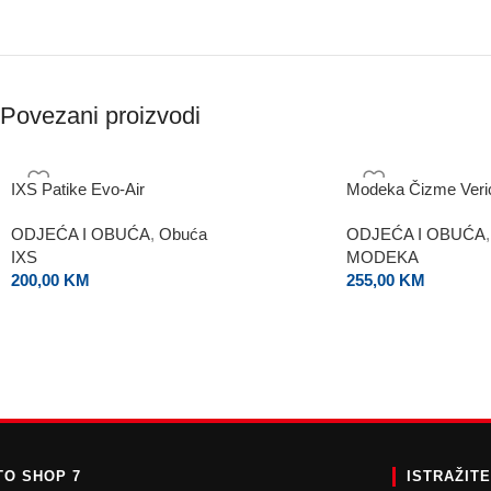
Povezani proizvodi
IXS Patike Evo-Air
Modeka Čizme Veri
ODJEĆA I OBUĆA
,
Obuća
ODJEĆA I OBUĆA
,
IXS
MODEKA
200,00
KM
255,00
KM
O SHOP 7
ISTRAŽIT