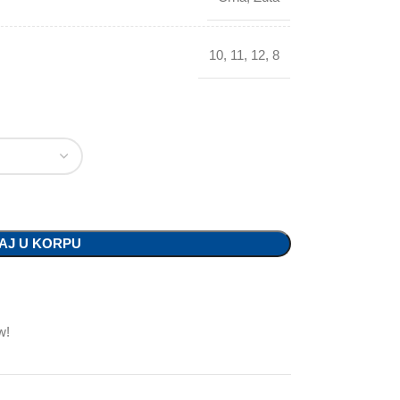
10
,
11
,
12
,
8
AJ U KORPU
w!