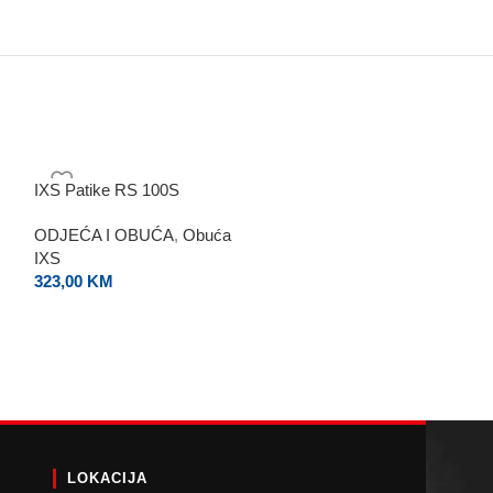
IXS Patike RS 100S
Modeka Čizme V
ODJEĆA I OBUĆA
,
Obuća
ODJEĆA I OBU
IXS
MODEKA
323,00
KM
333,00
KM
LOKACIJA