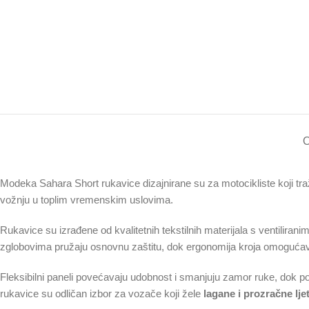
O
Modeka Sahara Short rukavice dizajnirane su za motocikliste koji tr
vožnju u toplim vremenskim uslovima.
Rukavice su izrađene od kvalitetnih tekstilnih materijala s ventilira
zglobovima pružaju osnovnu zaštitu, dok ergonomija kroja omogućava
Fleksibilni paneli povećavaju udobnost i smanjuju zamor ruke, dok p
rukavice su odličan izbor za vozače koji žele
lagane i prozračne lje