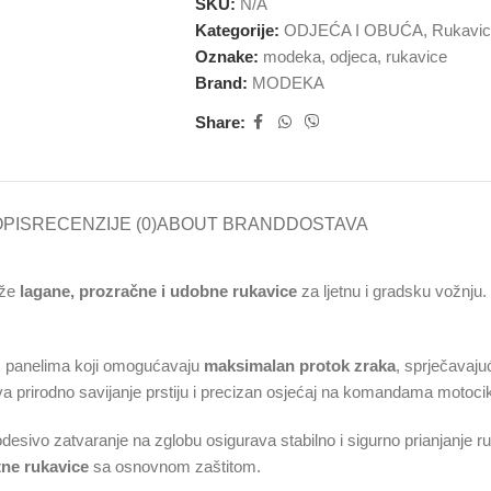
SKU:
N/A
Kategorije:
ODJEĆA I OBUĆA
,
Rukavi
Oznake:
modeka
,
odjeca
,
rukavice
Brand:
MODEKA
Share:
PIS
RECENZIJE (0)
ABOUT BRAND
DOSTAVA
aže
lagane, prozračne i udobne rukavice
za ljetnu i gradsku vožnju.
nim panelima koji omogućavaju
maksimalan protok zraka
, sprječavaju
 prirodno savijanje prstiju i precizan osjećaj na komandama motocik
odesivo zatvaranje na zglobu osigurava stabilno i sigurno prianjanj
tne rukavice
sa osnovnom zaštitom.