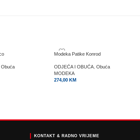
co
Modeka Patike Konrod
Obuća
ODJEĆA I OBUĆA
,
Obuća
MODEKA
274,00
KM
E
KONTAKT & RADNO VRIJEME