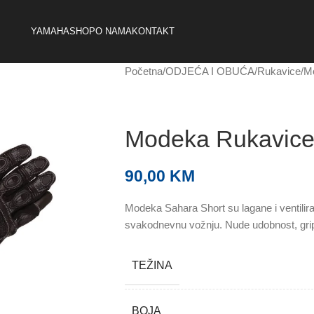
YAMAHA
SHOP
O NAMA
KONTAKT
Početna
ODJEĆA I OBUĆA
Rukavice
Mo
Modeka Rukavice
90,00
KM
Modeka Sahara Short su lagane i ventilira
svakodnevnu vožnju. Nude udobnost, grip
TEŽINA
BOJA