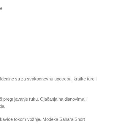
ce
 Idealne su za svakodnevnu upotrebu, kratke ture i
ći pregrijavanje ruku. Ojačanja na dlanovima i
la.
e rukavice tokom vožnje. Modeka Sahara Short