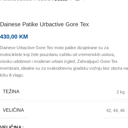
Dainese Patike Urbactive Gore Tex
430,00
KM
Dainese Urbactive Gore-Tex moto patike dizajnirane su za
motocikliste koji žele pouzdanu zaštitu od vremenskih uslova,
visoku udobnost i moderan urbani izgled. Zahvaljujući Gore-Tex
membrani, idealne su za svakodnevnu gradsku vožnju bez obzira na
kišu ili vlagu.
TEŽINA
2 kg
VELIČINA
42
,
44
,
46
VELIČINA