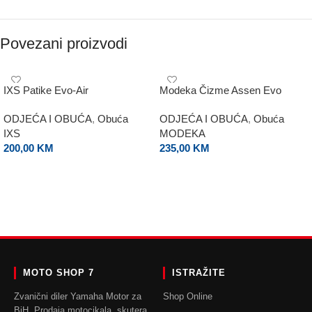
Povezani proizvodi
IXS Patike Evo-Air
Modeka Čizme Assen Evo
ODJEĆA I OBUĆA
,
Obuća
ODJEĆA I OBUĆA
,
Obuća
IXS
MODEKA
200,00
KM
235,00
KM
ODABERI OPCIJE
ODABERI OPCIJE
MOTO SHOP 7
ISTRAŽITE
Zvanični diler Yamaha Motor za
Shop Online
BiH. Prodaja motocikala, skutera