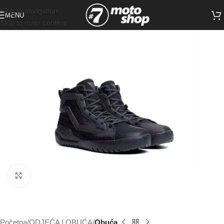
Skip to navigation
MENU
Skip to main content
Click to enlarge
Početna
ODJEĆA I OBUĆA
Obuća